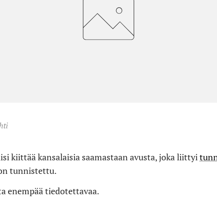
hti
i kiittää kansalaisia saamastaan avusta, joka liittyi
tunn
 on tunnistettu.
iasta enempää tiedotettavaa.