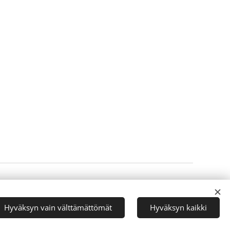
Luotu
Webnodella
Evästeet
Hyväksyn vain välttämättömät
Hyväksyn kaikki