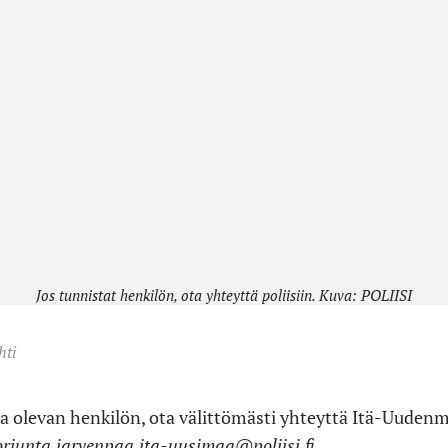
Jos tunnistat henkilön, ota yhteyttä poliisiin. Kuva: POLIISI
hti
sa olevan henkilön, ota välittömästi yhteyttä Itä-Uudenm
orjunta.jarvenpaa.ita-uusimaa@poliisi.fi