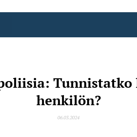
poliisia: Tunnistatko
henkilön?
06.03.2024