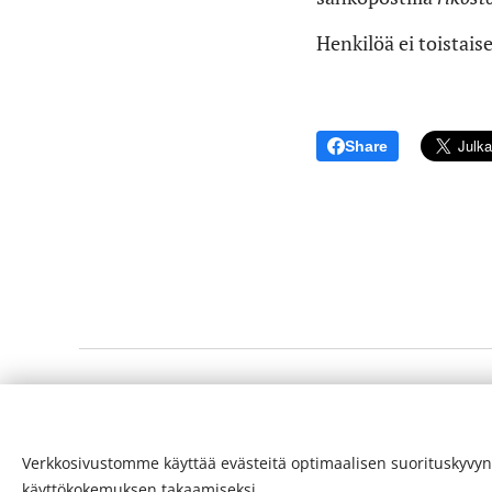
Henkilöä ei toistaise
Share
© 24-verkkolehti ™ . Kaikki oikeudet pidätetään
Verkkosivustomme käyttää evästeitä optimaalisen suorituskyvyn
ISSN 2342-3439
käyttökokemuksen takaamiseksi.