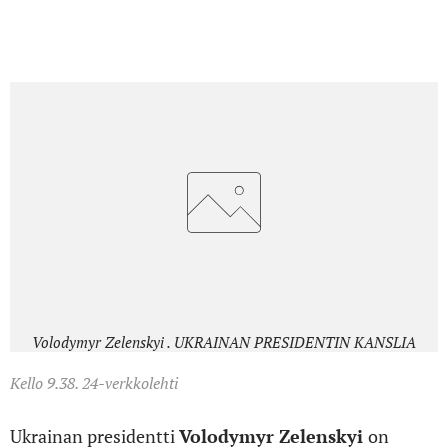
Zelenskyin mukaan päätökset uusista nimityksistä, myös
presidentin kansliassa, on jo tehty.
Volodymyr Zelenskyi . UKRAINAN PRESIDENTIN KANSLIA
Kello 9.38. 24-verkkolehti
Ukrainan presidentti
Volodymyr Zelenskyi
on