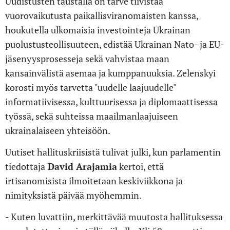
Uudistusten taustalla on tarve tiivistää
vuorovaikutusta paikallisviranomaisten kanssa,
houkutella ulkomaisia investointeja Ukrainan
puolustusteollisuuteen, edistää Ukrainan Nato- ja EU-
jäsenyysprosesseja sekä vahvistaa maan
kansainvälistä asemaa ja kumppanuuksia. Zelenskyi
korosti myös tarvetta "uudelle laajuudelle"
informatiivisessa, kulttuurisessa ja diplomaattisessa
työssä, sekä suhteissa maailmanlaajuiseen
ukrainalaiseen yhteisöön.
Uutiset hallituskriisistä tulivat julki, kun parlamentin
tiedottaja
David Arajamia
kertoi, että
irtisanomisista ilmoitetaan keskiviikkona ja
nimityksistä päivää myöhemmin.
- Kuten luvattiin, merkittävää muutosta hallituksessa