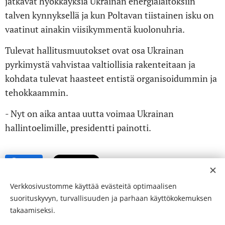
jatkavat hyökkäyksiä Ukrainan energialaitoksiin
talven kynnyksellä ja kun Poltavan tiistainen isku on
vaatinut ainakin viisikymmentä kuolonuhria.
Tulevat hallitusmuutokset ovat osa Ukrainan
pyrkimystä vahvistaa valtiollisia rakenteitaan ja
kohdata tulevat haasteet entistä organisoidummin ja
tehokkaammin.
- Nyt on aika antaa uutta voimaa Ukrainan
hallintoelimille, presidentti painotti.
Share
Verkkosivustomme käyttää evästeitä optimaalisen
suorituskyvyn, turvallisuuden ja parhaan käyttökokemuksen
takaamiseksi.