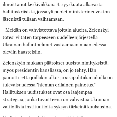
ilmoittanut keskiviikkona 4. syyskuuta alkavasta
hallituskriisistä, jossa yli puolet ministerineuvoston
jäsenistä tullaan vaihtamaan.
- Meidän on vahvistettava joitain alueita, Zelenskyi
totesi viitaten tarpeeseen uudelleenjärjestellä
Ukrainan hallintoelimet vastaamaan maan edessä
oleviin haasteisiin.
Zelenskyin mukaan päätökset uusista nimityksistä,
myös presidentin kansliassa, on jo tehty. Hän
painotti, että joillakin ulko- ja sisäpolitiikan aloilla on
tulevaisuudessa "hieman erilainen painotus."
Hallituksen uudistukset ovat osa laajempaa
strategiaa, jonka tavoitteena on vahvistaa Ukrainan
valtiollisia instituutioita syksyn tärkeinä kuukausina.