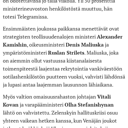
on odotettavissa jo tällä viikolla. Yli 50 prosenttia
ministerineuvoston henkilöstöstä muuttuu, hän
totesi Telegramissa.
Ensimmäisten joukossa paikkansa menettävät ovat
strategisten teollisuudenalojen ministeri
Alexander
Kamishin
, oikeusministeri
Denis Maliuska
ja
ympäristöministeri
Ruslan Strilets
. Maliuska, joka
on aiemmin ollut vastuussa kiistanalaisesta
toimenpiteestä laajentaa rekrytointia vankiväestöön
sotilashenkilöstön puutteen vuoksi, vahvisti lähdönsä
ja lupasi antaa laajemman lausunnon lähiaikana.
Myös valtion omaisuusrahaston johtajan
Vitali
Kovan
ja varapääministeri
Olha
Stefanishynan
lähtö on vahvistettu. Zelenskyin hallituskriisi osuu
yhteen vaikean hetken kanssa, kun Venäjän joukot