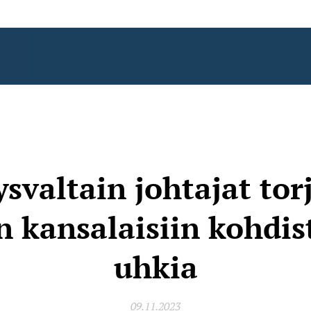
svaltain johtajat tor
 kansalaisiin kohdis
uhkia
09.11.2023