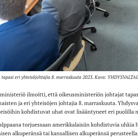
iö tapasi eri yhteisöjohtajia 8. marraskuuta 2023. Kuva: YHDYSVA
inisteriö ilmoitti, että oikeusministeriön johtajat tapas
isten ja eri yhteisöjen johtajia 8. marraskuuta. Yhdysval
eisöihin kohdistuvat uhat ovat lisääntyneet eri puolilla
valppaana torjuessaan amerikkalaisiin kohdistuvia uhkia
nisen alkuperänsä tai kansallisen alkuperänsä perusteella