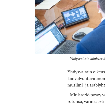
Yhdysvaltain minister
Yhdysvaltain oikeusm
lainvalvontaviranoma
muslimi- ja arabiyht
- Ministeriö pysyy 
rotunsa, värinsä, et