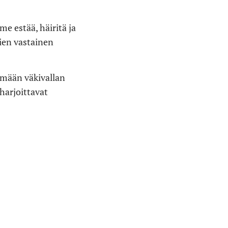
e estää, häiritä ja
bien vastainen
lämään väkivallan
harjoittavat