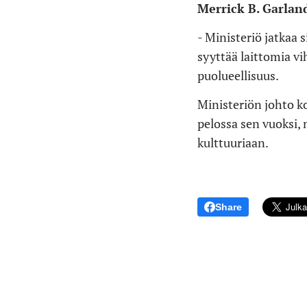
Merrick B. Garlan
- Ministeriö jatkaa
syyttää laittomia vi
puolueellisuus.
Ministeriön johto ko
pelossa sen vuoksi, 
kulttuuriaan.
Share