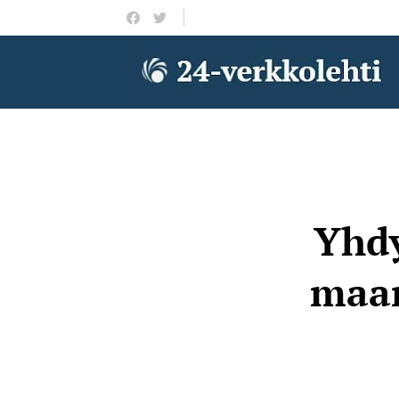
Yhdy
maan