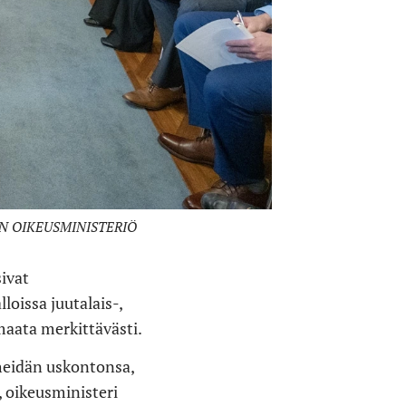
LTAIN OIKEUSMINISTERIÖ
ivat
loissa juutalais-,
 maata merkittävästi.
 heidän uskontonsa,
, oikeusministeri