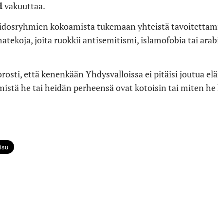
d
vakuuttaa.
 sidosryhmien kokoamista tukemaan yhteistä tavoitettamm
hatekoja, joita ruokkii antisemitismi, islamofobia tai ara
rosti, että kenenkään Yhdysvalloissa ei pitäisi joutua e
mistä he tai heidän perheensä ovat kotoisin tai miten he 