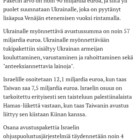
Paketin arvo on noin 90 miljardia euroa, ja siitä yli
puolet suunnataan Ukrainalle, joka on pyytänyt
lisäapua Venäjän etenemisen vuoksi rintamalla.
Ukrainalle myönnettävä avustussumma on noin 57
miljardia euroa. Ukrainalle myönnettävään
tukipakettiin sisältyy Ukrainan armeijan
kouluttaminen, varustaminen ja rahoittaminen sekä
"anteeksiannettavia lainoja".
Israelille osoitetaan 12,1 miljardia euroa, kun taas
Taiwan saa 7,5 miljardia euroa. Israelin osuus on
tarkoitettu erityisesti sen taisteluun palestiinalaista
Hamas-liikettä vastaan, kun taas Taiwanin avustus
liittyy sen kiistaan Kiinan kanssa.
Osana avustuspakettia Israelin
ohjuspuolustusjärjestelmiä täydennetään noin 4