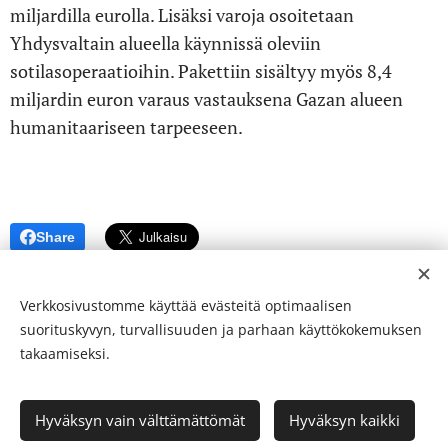
miljardilla eurolla. Lisäksi varoja osoitetaan
Yhdysvaltain alueella käynnissä oleviin
sotilasoperaatioihin. Pakettiin sisältyy myös 8,4
miljardin euron varaus vastauksena Gazan alueen
humanitaariseen tarpeeseen.
Share
Verkkosivustomme käyttää evästeitä optimaalisen
suorituskyvyn, turvallisuuden ja parhaan käyttökokemuksen
takaamiseksi.
© 24-verkkolehti ™ . Kaikki oikeudet pidätetään
Hyväksyn vain välttämättömät
Hyväksyn kaikki
ISSN 2342-3439