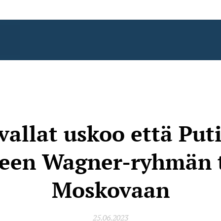
allat uskoo että Puti
een Wagner-ryhmän 
Moskovaan
25.06.2023