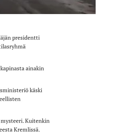
äjän presidentti
otilasryhmä
 kapinasta ainakin
sministeriö käski
eellisten
 mysteeri. Kuitenkin
eesta Kremlissä.