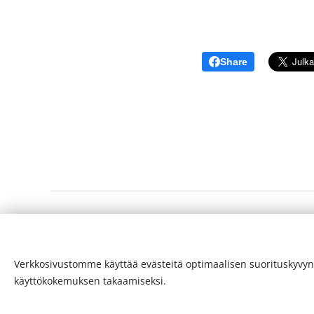
Share
© 24-verkkolehti ™ . Kaikki oikeudet pidätetään
Verkkosivustomme käyttää evästeitä optimaalisen suorituskyvyn
ISSN 2342-3439
käyttökokemuksen takaamiseksi.