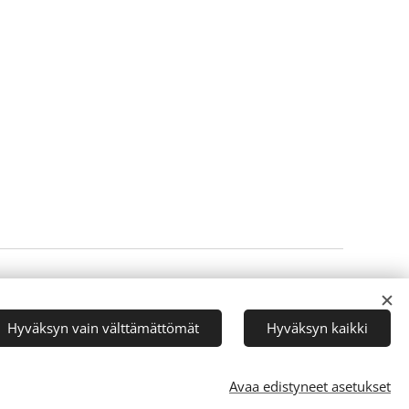
Luotu
Webnodella
Evästeet
Hyväksyn vain välttämättömät
Hyväksyn kaikki
Avaa edistyneet asetukset