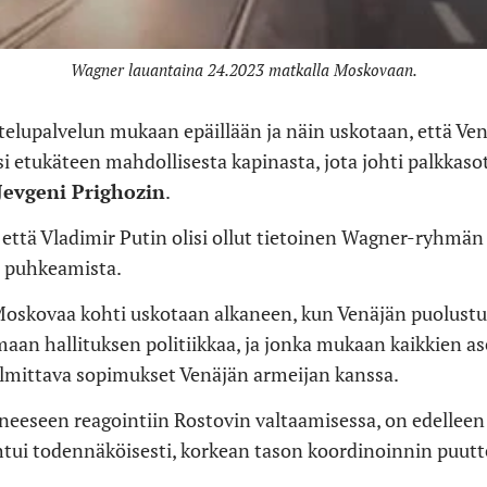
Wagner lauantaina 24.2023 matkalla Moskovaan.
telupalvelun mukaan epäillään ja näin uskotaan, että Ven
si etukäteen mahdollisesta kapinasta, jota johti palkkas
Jevgeni Prighozin
.
 että Vladimir Putin olisi ollut tietoinen Wagner-ryhmän
n puhkeamista.
oskovaa kohti uskotaan alkaneen, kun Venäjän puolustu
an hallituksen politiikkaa, ja jonka mukaan kaikkien as
lmittava sopimukset Venäjän armeijan kanssa.
yneeseen reagointiin Rostovin valtaamisessa, on edelleen
ohtui todennäköisesti, korkean tason koordinoinnin puutt