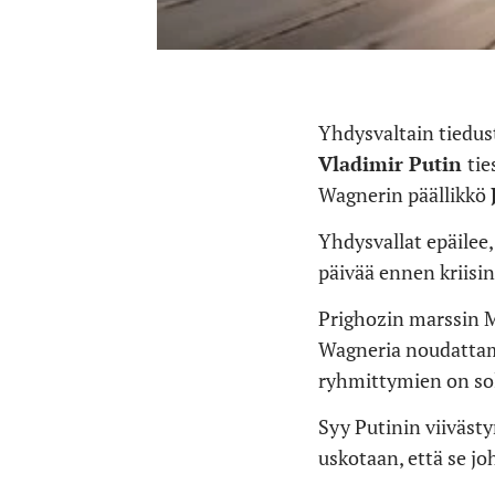
Yhdysvaltain tiedus
Vladimir Putin
tie
Wagnerin päällikkö
Yhdysvallat epäilee,
päivää ennen kriisi
Prighozin marssin M
Wagneria noudattama
ryhmittymien on so
Syy Putinin viiväst
uskotaan, että se j