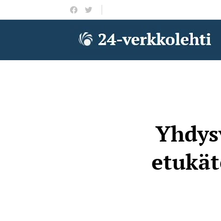
Yhdysv
etukät