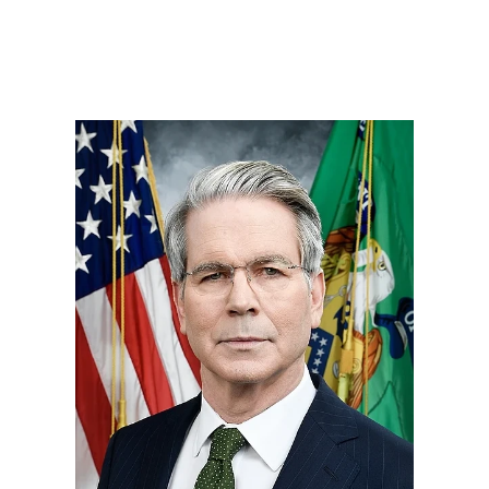
Bessentin mukaan eurooppalaiset johtajat
ymmärtävät ajan myötä tarvitsevansa Yhdysvaltain
turvallisuustakuut – ja siksi he "taipuvat lopulta".