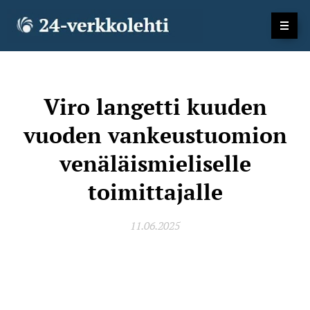
Viro langetti kuuden
vuoden vankeustuomion
venäläismieliselle
toimittajalle
11.06.2025