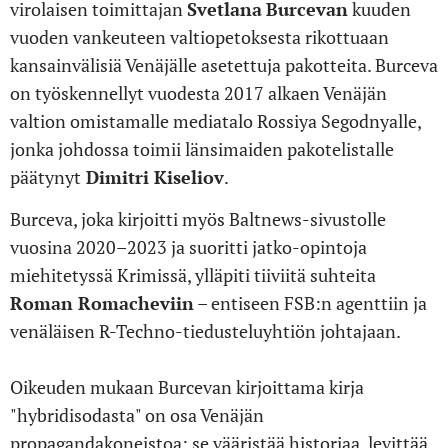
virolaisen toimittajan
Svetlana
Burcevan
kuuden
vuoden vankeuteen valtiopetoksesta rikottuaan
kansainvälisiä Venäjälle asetettuja pakotteita. Burceva
on työskennellyt vuodesta 2017 alkaen Venäjän
valtion omistamalle mediatalo Rossiya Segodnyalle,
jonka johdossa toimii länsimaiden pakotelistalle
päätynyt
Dimitri Kiseliov
.
Burceva, joka kirjoitti myös Baltnews-sivustolle
vuosina 2020–2023 ja suoritti jatko-opintoja
miehitetyssä Krimissä, ylläpiti tiiviitä suhteita
Roman Romacheviin
– entiseen FSB:n agenttiin ja
venäläisen R-Techno-tiedusteluyhtiön johtajaan.
Oikeuden mukaan Burcevan kirjoittama kirja
"hybridisodasta" on osa Venäjän
propagandakoneistoa: se vääristää historiaa, levittää