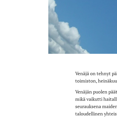
Venäjä on tehnyt pä
toimiston, heinäkuun
Venäjän puolen päät
mikä vaikutti haita
seurauksena maiden 
taloudellinen yhteis