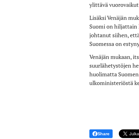
ylittävä vuorovaikut
Lisäksi Venäjän muka
Suomi on hiljattain
johtanut siihen, et
Suomessa on estyny
Venäjän mukaan, itse
suurlähetystöjen hen
huolimatta Suomen v
ulkoministeriöstä k
Share