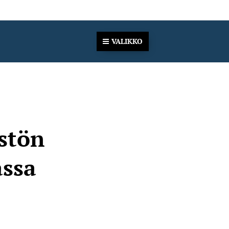
VALIKKO
stön
assa