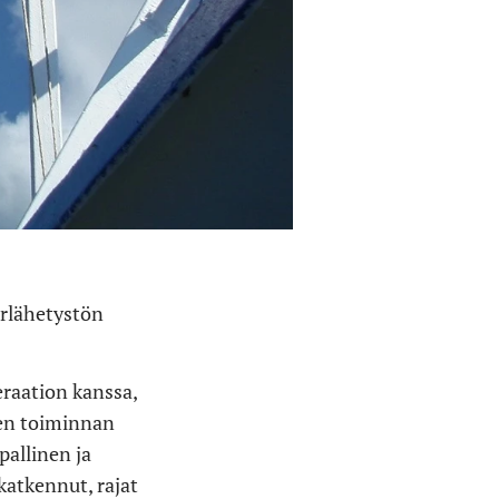
urlähetystön
raation kanssa,
men toiminnan
pallinen ja
katkennut, rajat