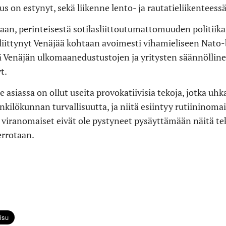
us on estynyt, sekä liikenne lento- ja rautatieliikenteess
an, perinteisestä sotilasliittoutumattomuuden politiikas
 liittynyt Venäjää kohtaan avoimesti vihamieliseen Nato
tä Venäjän ulkomaanedustustojen ja yritysten säännöllin
t.
 asiassa on ollut useita provokatiivisia tekoja, jotka uhk
kilökunnan turvallisuutta, ja niitä esiintyy rutiininomai
iranomaiset eivät ole pystyneet pysäyttämään näitä tek
errotaan.