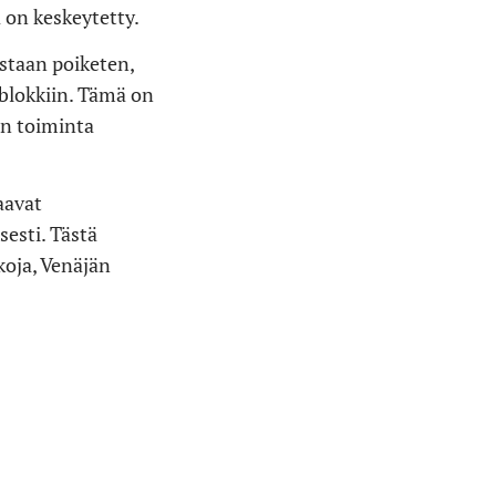
ä on keskeytetty.
taan ​​poiketen,
-blokkiin. Tämä on
en toiminta
aavat
sesti. Tästä
oja, Venäjän