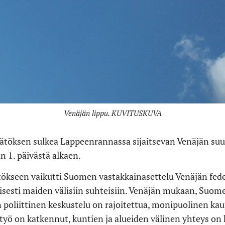
Venäjän lippu. KUVITUSKUVA
ätöksen sulkea Lappeenrannassa sijaitsevan Venäjän su
 1. päivästä alkaen.
ökseen vaikutti Suomen vastakkainasettelu Venäjän fede
llisesti maiden välisiin suhteisiin. Venäjän mukaan, Suo
poliittinen keskustelu on rajoitettua, monipuolinen kau
työ on katkennut, kuntien ja alueiden välinen yhteys on 