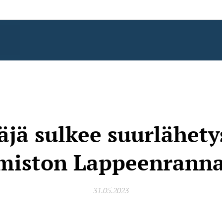
äjä sulkee suurlähety
miston Lappeenrann
31.05.2023