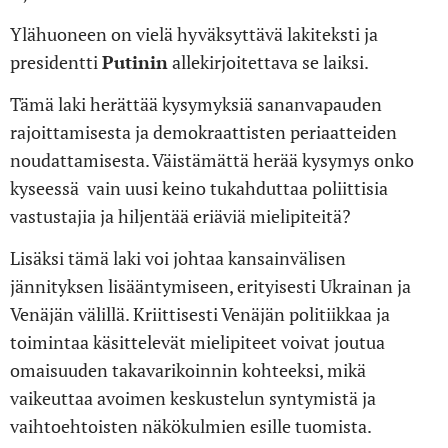
Ylähuoneen on vielä hyväksyttävä lakiteksti ja
presidentti
Putinin
allekirjoitettava se laiksi.
Tämä laki herättää kysymyksiä sananvapauden
rajoittamisesta ja demokraattisten periaatteiden
noudattamisesta. Väistämättä herää kysymys onko
kyseessä vain uusi keino tukahduttaa poliittisia
vastustajia ja hiljentää eriäviä mielipiteitä?
Lisäksi tämä laki voi johtaa kansainvälisen
jännityksen lisääntymiseen, erityisesti Ukrainan ja
Venäjän välillä. Kriittisesti Venäjän politiikkaa ja
toimintaa käsittelevät mielipiteet voivat joutua
omaisuuden takavarikoinnin kohteeksi, mikä
vaikeuttaa avoimen keskustelun syntymistä ja
vaihtoehtoisten näkökulmien esille tuomista.