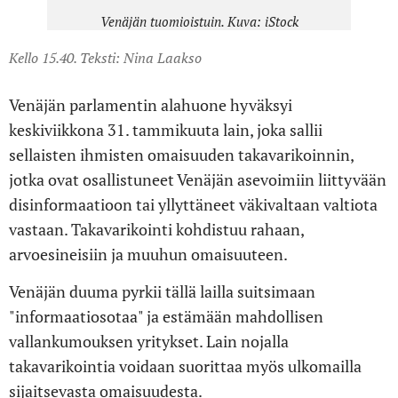
Venäjän tuomioistuin. Kuva: iStock
Kello 15.40. Teksti: Nina Laakso
Venäjän parlamentin alahuone hyväksyi
keskiviikkona 31. tammikuuta lain, joka sallii
sellaisten ihmisten omaisuuden takavarikoinnin,
jotka ovat osallistuneet Venäjän asevoimiin liittyvään
disinformaatioon tai yllyttäneet väkivaltaan valtiota
vastaan. Takavarikointi kohdistuu rahaan,
arvoesineisiin ja muuhun omaisuuteen.
Venäjän duuma pyrkii tällä lailla suitsimaan
"informaatiosotaa" ja estämään mahdollisen
vallankumouksen yritykset. Lain nojalla
takavarikointia voidaan suorittaa myös ulkomailla
sijaitsevasta omaisuudesta.