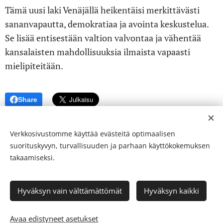
Tämä uusi laki Venäjällä heikentäisi merkittävästi
sananvapautta, demokratiaa ja avointa keskustelua.
Se lisää entisestään valtion valvontaa ja vähentää
kansalaisten mahdollisuuksia ilmaista vapaasti
mielipiteitään.
Share
Verkkosivustomme käyttää evästeitä optimaalisen
suorituskyvyn, turvallisuuden ja parhaan käyttökokemuksen
takaamiseksi.
© 24-verkkolehti ™ . Kaikki oikeudet pidätetään
Hyväksyn vain välttämättömät
Hyväksyn kaikki
ISSN 2342-3439
Luotu
Webnodella
Evästeet
Avaa edistyneet asetukset