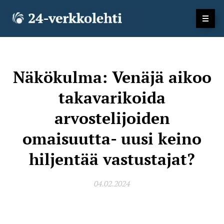
Näkökulma: Venäjä aikoo
takavarikoida
arvostelijoiden
omaisuutta- uusi keino
hiljentää vastustajat?
04.02.2024