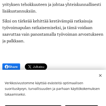
yrityksen tehokkuuteen ja johtaa yhteiskunnallisesti
lisäkustannuksiin.
Siksi on tärkeää kehittää kestävämpiä ratkaisuja
työvoimapulan ratkaisemiseksi, ja tämä voidaan
saavuttaa vain panostamalla työvoiman arvostukseen
ja palkkaan.
Share
Verkkosivustomme käyttää evästeitä optimaalisen
suorituskyvyn, turvallisuuden ja parhaan käyttökokemuksen
takaamiseksi.
© 24-verkkolehti ™ . Kaikki oikeudet pidätetään