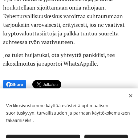
houkutellaan sijoittamaan omia rahojaan.
Kyberturvallisuuskeskus varoittaa suhtautumaan
tarjouksiin varovaisesti, erityisesti, jos ne vaativat
kryptovaluuttasiirtoja ja palkka tuntuu suurelta
suhteessa työn vaativuuteen.
Jos tulet huijatuksi, ota yhteyttä pankkiisi, tee
rikosilmoitus ja raportoi WhatsAppille.
Share
Verkkosivustomme käyttää evästeitä optimaalisen
suorituskyvyn, turvallisuuden ja parhaan käyttökokemuksen
takaamiseksi.
© 24-verkkolehti ™ . Kaikki oikeudet pidätetään