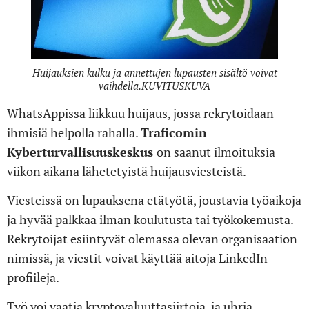
Huijauksien kulku ja annettujen lupausten sisältö voivat
vaihdella.KUVITUSKUVA
WhatsAppissa liikkuu huijaus, jossa rekrytoidaan
ihmisiä helpolla rahalla.
Traficomin
Kyberturvallisuuskeskus
on saanut ilmoituksia
viikon aikana lähetetyistä huijausviesteistä.
Viesteissä on lupauksena etätyötä, joustavia työaikoja
ja hyvää palkkaa ilman koulutusta tai työkokemusta.
Rekrytoijat esiintyvät olemassa olevan organisaation
nimissä, ja viestit voivat käyttää aitoja LinkedIn-
profiileja.
Työ voi vaatia kryptovaluuttasiirtoja, ja uhria