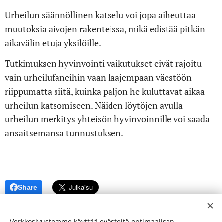
Urheilun säännöllinen katselu voi jopa aiheuttaa
muutoksia aivojen rakenteissa, mikä edistää pitkän
aikavälin etuja yksilöille.
Tutkimuksen hyvinvointi vaikutukset eivät rajoitu
vain urheilufaneihin vaan laajempaan väestöön
riippumatta siitä, kuinka paljon he kuluttavat aikaa
urheilun katsomiseen. Näiden löytöjen avulla
urheilun merkitys yhteisön hyvinvoinnille voi saada
ansaitsemansa tunnustuksen.
Share
Verkkosivustomme käyttää evästeitä optimaalisen