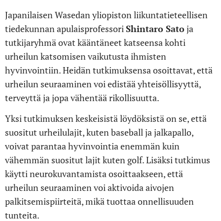
Japanilaisen Wasedan yliopiston liikuntatieteellisen
tiedekunnan apulaisprofessori
Shintaro Sato
ja
tutkijaryhmä ovat kääntäneet katseensa kohti
urheilun katsomisen vaikutusta ihmisten
hyvinvointiin. Heidän tutkimuksensa osoittavat, että
urheilun seuraaminen voi edistää yhteisöllisyyttä,
terveyttä ja jopa vähentää rikollisuutta.
Yksi tutkimuksen keskeisistä löydöksistä on se, että
suositut urheilulajit, kuten baseball ja jalkapallo,
voivat parantaa hyvinvointia enemmän kuin
vähemmän suositut lajit kuten golf. Lisäksi tutkimus
käytti neurokuvantamista osoittaakseen, että
urheilun seuraaminen voi aktivoida aivojen
palkitsemispiirteitä, mikä tuottaa onnellisuuden
tunteita.