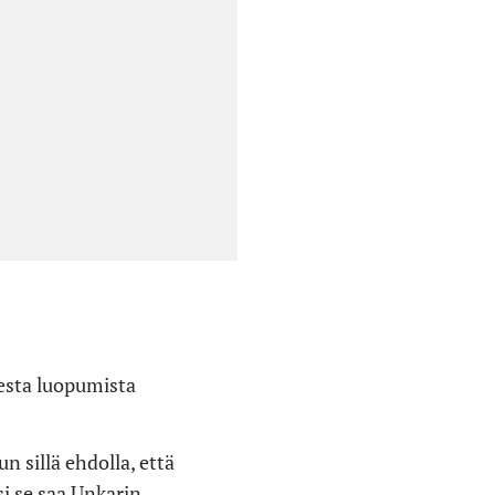
esta luopumista
 sillä ehdolla, että
si se saa Unkarin