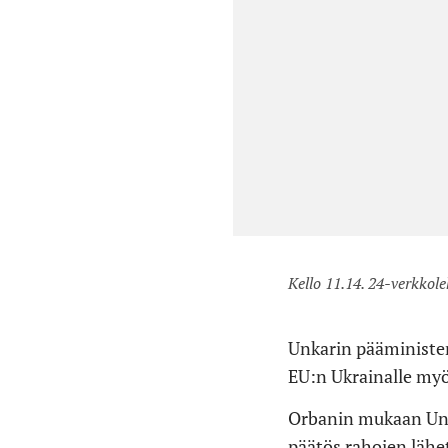
Kello 11.14. 24-verkkole
Unkarin pääministe
EU:n Ukrainalle my
Orbanin mukaan Unka
päätös rahojen lähet