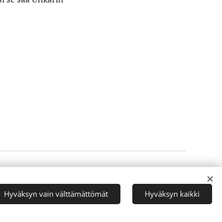
Luotu
Webnodella
Evästeet
Hyväksyn vain välttämättömät
Hyväksyn kaikki