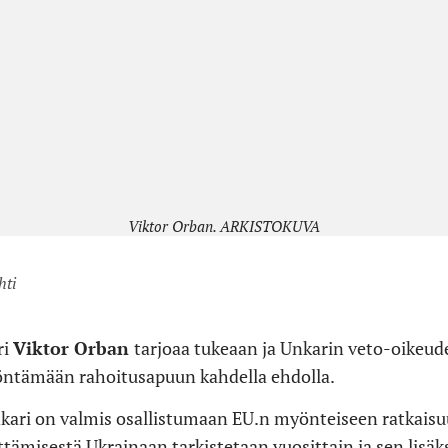
Viktor Orban. ARKISTOKUVA
hti
ri
Viktor Orban
tarjoaa tukeaan ja Unkarin veto-oikeud
öntämään rahoitusapuun kahdella ehdolla.
ri on valmis osallistumaan EU.n myönteiseen ratkaisuun
tämisestä Ukrainaan tarkistetaan vuosittain ja sen lisäk