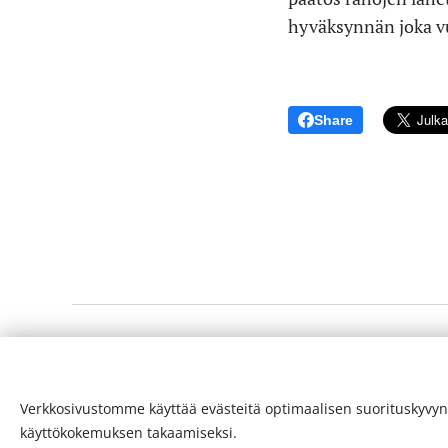
hyväksynnän joka vu
Share
© 24-verkkolehti ™ . Kaikki oikeudet pidätetään
Verkkosivustomme käyttää evästeitä optimaalisen suorituskyvyn
ISSN 2342-3439
käyttökokemuksen takaamiseksi.