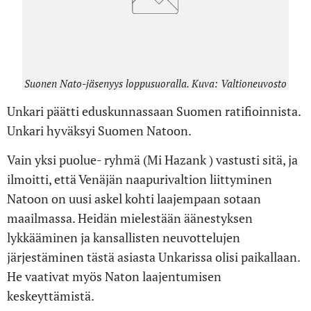
Suonen Nato-jäsenyys loppusuoralla. Kuva: Valtioneuvosto
Unkari päätti eduskunnassaan Suomen ratifioinnista.
Unkari hyväksyi Suomen Natoon.
Vain yksi puolue- ryhmä (Mi Hazank ) vastusti sitä, ja
ilmoitti, että Venäjän naapurivaltion liittyminen
Natoon on uusi askel kohti laajempaan sotaan
maailmassa. Heidän mielestään äänestyksen
lykkääminen ja kansallisten neuvottelujen
järjestäminen tästä asiasta Unkarissa olisi paikallaan.
He vaativat myös Naton laajentumisen
keskeyttämistä.