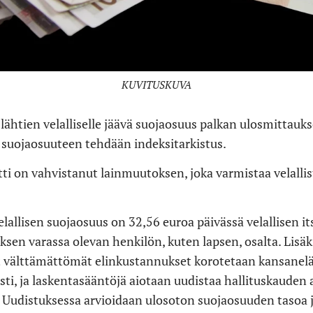
KUVITUSKUVA
ähtien velalliselle jäävä suojaosuus palkan ulosmittauks
ja suojaosuuteen tehdään indeksitarkistus.
ti on vahvistanut lainmuutoksen, joka varmistaa velallis
lallisen suojaosuus on 32,56 euroa päivässä velallisen it
ksen varassa olevan henkilön, kuten lapsen, osalta. Lisäks
 välttämättömät elinkustannukset korotetaan kansanel
i, ja laskentasääntöjä aiotaan uudistaa hallituskauden 
Uudistuksessa arvioidaan ulosoton suojaosuuden tasoa 