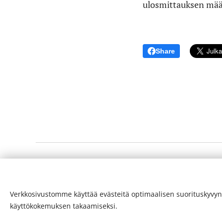
ulosmittauksen määr
Share
© 24-verkkolehti ™ . Kaikki oikeudet pidätetään
Verkkosivustomme käyttää evästeitä optimaalisen suorituskyvyn
ISSN 2342-3439
käyttökokemuksen takaamiseksi.