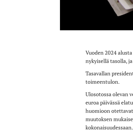
Vuoden 2024 alusta l
nykyisellä tasolla, 
Tasavallan president
toimeentulon.
Ulosotossa olevan ve
euroa päivässä elatu
huomioon otettavat
muutoksen mukaisest
kokonaisuudessaan. 