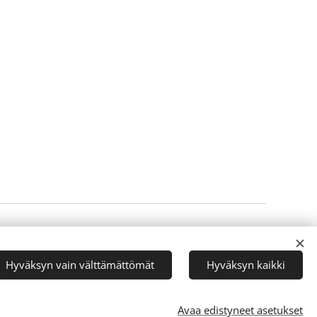
Luotu
Webnodella
Evästeet
Hyväksyn vain välttämättömät
Hyväksyn kaikki
Avaa edistyneet asetukset