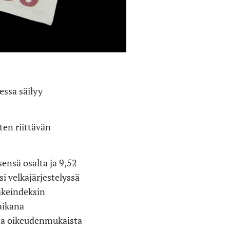
essa säilyy
ten riittävän
sensä osalta ja 9,52
i velkajärjestelyssä
äkeindeksin
aikana
ja oikeudenmukaista