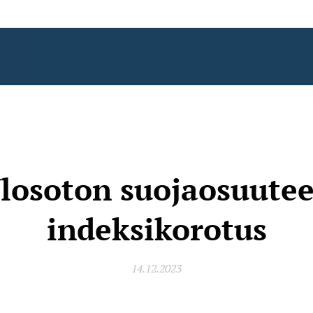
losoton suojaosuute
indeksikorotus
14.12.2023