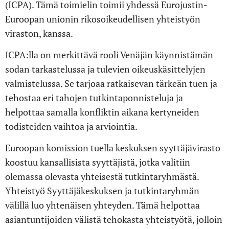
(ICPA). Tämä toimielin toimii yhdessä Eurojustin-
Euroopan unionin rikosoikeudellisen yhteistyön
viraston, kanssa.
ICPA:lla on merkittävä rooli Venäjän käynnistämän
sodan tarkastelussa ja tulevien oikeuskäsittelyjen
valmistelussa. Se tarjoaa ratkaisevan tärkeän tuen ja
tehostaa eri tahojen tutkintaponnisteluja ja
helpottaa samalla konfliktin aikana kertyneiden
todisteiden vaihtoa ja arviointia.
Euroopan komission tuella keskuksen syyttäjävirasto
koostuu kansallisista syyttäjistä, jotka valitiin
olemassa olevasta yhteisestä tutkintaryhmästä.
Yhteistyö Syyttäjäkeskuksen ja tutkintaryhmän
välillä luo yhtenäisen yhteyden. Tämä helpottaa
asiantuntijoiden välistä tehokasta yhteistyötä, jolloin