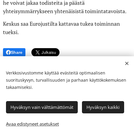
he voivat jakaa todisteita ja päästä
yhteisymmärrykseen yhtenäisistä toimintatavoista.
Keskus saa Eurojustilta kattavaa tukea toiminnan
tueksi.
Share
Verkkosivustomme käyttää evästeitä optimaalisen
suorituskyvyn, turvallisuuden ja parhaan käyttökokemuksen
takaamiseksi.
© 24-verkkolehti ™ . Kaikki oikeudet pidätetään
Hyväksyn vain välttämättömät
Hyväksyn kaikki
ISSN 2342-3439
Luotu
Webnodella
Evästeet
Avaa edistyneet asetukset