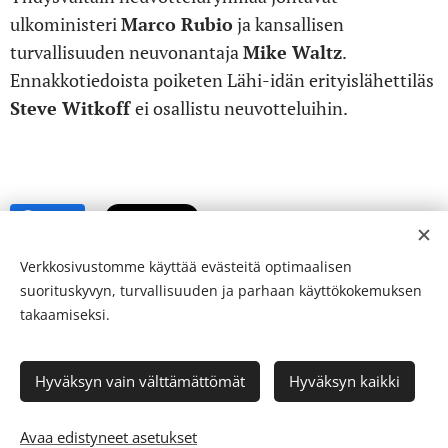
ulkoministeri
Marco Rubio
ja kansallisen
turvallisuuden neuvonantaja
Mike Waltz
.
Ennakkotiedoista poiketen
Lähi-idän erityislähettiläs
Steve Witkoff
ei osallistu neuvotteluihin.
Share
Verkkosivustomme käyttää evästeitä optimaalisen
suorituskyvyn, turvallisuuden ja parhaan käyttökokemuksen
takaamiseksi.
© 24-verkkolehti ™ . Kaikki oikeudet pidätetään
Hyväksyn vain välttämättömät
Hyväksyn kaikki
ISSN 2342-3439
Luotu
Webnodella
Evästeet
Avaa edistyneet asetukset