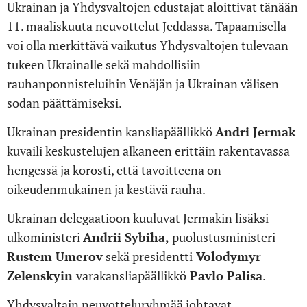
Ukrainan ja Yhdysvaltojen edustajat aloittivat tänään
11. maaliskuuta neuvottelut Jeddassa. Tapaamisella
voi olla merkittävä vaikutus Yhdysvaltojen tulevaan
tukeen Ukrainalle sekä mahdollisiin
rauhanponnisteluihin Venäjän ja Ukrainan välisen
sodan päättämiseksi.
Ukrainan presidentin kansliapäällikkö
Andri Jermak
kuvaili keskustelujen alkaneen erittäin rakentavassa
hengessä ja korosti, että tavoitteena on
oikeudenmukainen ja kestävä rauha.
Ukrainan delegaatioon kuuluvat Jermakin lisäksi
ulkoministeri
Andrii Sybih
a,
puolustusministeri
Rustem Umerov
sekä presidentti
Volodymyr
Zelenskyin
varakansliapäällikkö
Pavlo Palisa
.
Yhdysvaltain neuvotteluryhmää johtavat