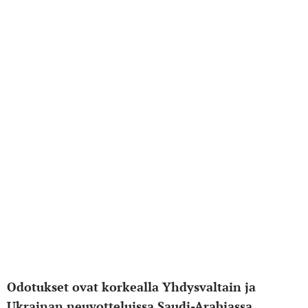
Odotukset ovat korkealla Yhdysvaltain ja
Ukrainan neuvotteluissa Saudi-Arabiassa.