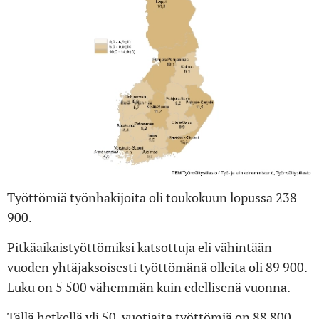
Työttömiä työnhakijoita oli toukokuun lopussa 238
900.
Pitkäaikaistyöttömiksi katsottuja eli vähintään
vuoden yhtäjaksoisesti työttömänä olleita oli 89 900.
Luku on 5 500 vähemmän kuin edellisenä vuonna.
Tällä hetkellä yli 50-vuotiaita työttömiä on 88 800.