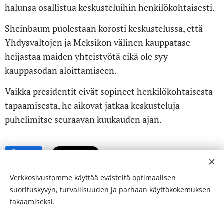
halunsa osallistua keskusteluihin henkilökohtaisesti.
Sheinbaum puolestaan korosti keskustelussa, että
Yhdysvaltojen ja Meksikon välinen kauppatase
heijastaa maiden yhteistyötä eikä ole syy
kauppasodan aloittamiseen.
Vaikka presidentit eivät sopineet henkilökohtaisesta
tapaamisesta, he aikovat jatkaa keskusteluja
puhelimitse seuraavan kuukauden ajan.
Share
Verkkosivustomme käyttää evästeitä optimaalisen
suorituskyvyn, turvallisuuden ja parhaan käyttökokemuksen
takaamiseksi.
© 24-verkkolehti ™ . Kaikki oikeudet pidätetään