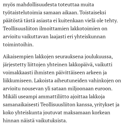
myös mahdollisuudesta toteuttaa muita
työtaistelutoimia samaan aikaan. Toistaiseksi
päätöstä tästä asiasta ei kuitenkaan vielä ole tehty.
Teollisuusliiton ilmoittamien lakkotoimien on
arvioitu vaikuttavan laajasti eri yhteiskunnan
toimintoihin.
Aikaisempien lakkojen seurauksena joulukuussa,
järjestetty liittojen yhteinen lakkopäivä, vaikutti
voimakkaasti ihmisten päivittäiseen arkeen ja
liikkumiseen. Lakoista aiheutuneiden vahinkojen on
arvioitu nousevan yli sataan miljoonaan euroon.
Mikäli useampi ammattiliitto ajoittaa lakkoja
samanaikaisesti Teollisuusliiton kanssa, yritykset ja
koko yhteiskunta joutuvat maksamaan korkean
hinnan näistä vaikutuksista.