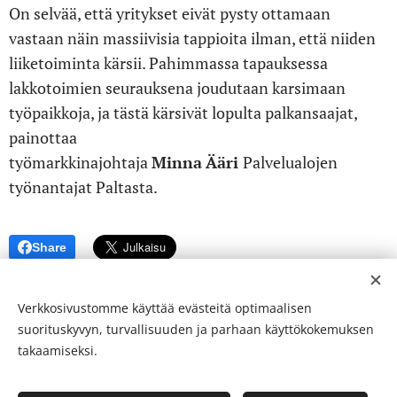
On selvää, että yritykset eivät pysty ottamaan
vastaan näin massiivisia tappioita ilman, että niiden
liiketoiminta kärsii. Pahimmassa tapauksessa
lakkotoimien seurauksena joudutaan karsimaan
työpaikkoja, ja tästä kärsivät lopulta palkansaajat,
painottaa
työmarkkinajohtaja
Minna
Ääri
Palvelualojen
työnantajat Paltasta.
Share
Verkkosivustomme käyttää evästeitä optimaalisen
suorituskyvyn, turvallisuuden ja parhaan käyttökokemuksen
takaamiseksi.
© 24-verkkolehti ™ . Kaikki oikeudet pidätetään