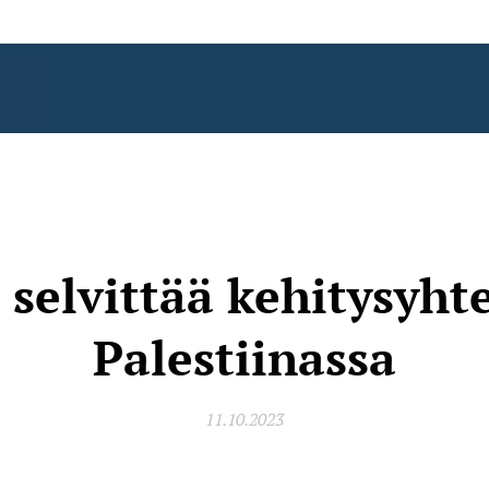
selvittää kehitysyht
Palestiinassa
11.10.2023