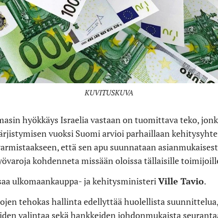
KUVITUSKUVA
asin hyökkäys Israelia vastaan ​​on tuomittava teko, jo
 kärjistymisen vuoksi Suomi arvioi parhaillaan kehitysyh
varmistaakseen, että sen apu suunnataan asianmukaisest
yövaroja kohdenneta missään oloissa tällaisille toimijoi
 saa ulkomaankauppa- ja kehitysministeri
Ville Tavio
.
jen tehokas hallinta edellyttää huolellista suunnittelua,
den valintaa sekä hankkeiden johdonmukaista seurantaa