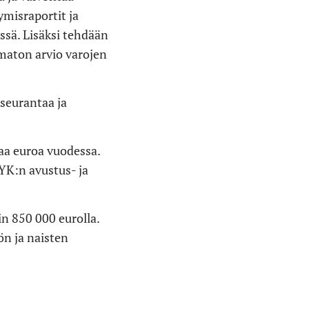
misraportit ja
ssä. Lisäksi tehdään
umaton arvio varojen
 seurantaa ja
aa euroa vuodessa.
YK:n avustus- ja
n 850 000 eurolla.
ön ja naisten