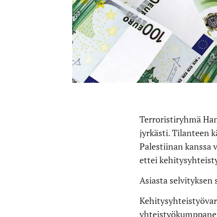
Terroristiryhmä Ham
jyrkästi. Tilanteen
Palestiinan kanssa 
ettei kehitysyhteist
Asiasta selvityksen
Kehitysyhteistyövaro
yhteistyökumppanei