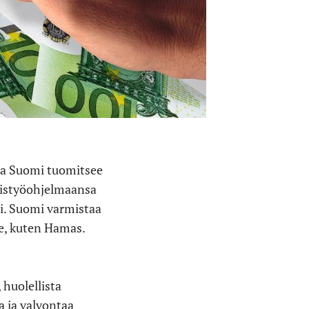
nka Suomi tuomitsee
teistyöohjelmaansa
i. Suomi varmistaa
lle, kuten Hamas.
 huolellista
 ja valvontaa