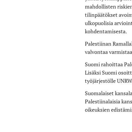
mahdollisten riskie
tilinpäätökset avoi
ulkopuolisia arvioin
kohdentamisesta.
Palestiinan Ramallah
valvontaa varmista
Suomi rahoittaa Pa
Lisäksi Suomi osoitt
työjärjestölle UNRW
Suomalaiset kansalai
Palestiinalaisia kan
oikeuksien edistämi