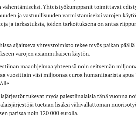
n vähentämiseksi. Yhteistyökumppanit toimittavat edisty
muuden ja vastuullisuuden varmistamiseksi varojen käytö
teja ja tarkastuksia, joiden tarkoituksena on antaa riipp
issa sijaitseva yhteystoimisto tekee myös paikan päällä
akseen varojen asianmukaisen käytön.
lestiinan maaohjelmaa yhteensä noin seitsemän miljoon
aa vuosittain viisi miljoonaa euroa humanitaarista apua 
Alle.
sjärjestöt tukevat myös palestiinalaisia tänä vuonna noi
salaisjärjestöjä tuetaan lisäksi väkivallattoman nuorisoty
sen parissa noin 120 000 eurolla.