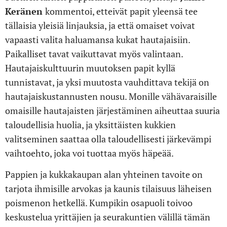
Keränen
kommentoi, etteivät papit yleensä tee
tällaisia yleisiä linjauksia, ja että omaiset voivat
vapaasti valita haluamansa kukat hautajaisiin.
Paikalliset tavat vaikuttavat myös valintaan.
Hautajaiskulttuurin muutoksen papit kyllä
tunnistavat, ja yksi muutosta vauhdittava tekijä on
hautajaiskustannusten nousu. Monille vähävaraisille
omaisille hautajaisten järjestäminen aiheuttaa suuria
taloudellisia huolia, ja yksittäisten kukkien
valitseminen saattaa olla taloudellisesti järkevämpi
vaihtoehto, joka voi tuottaa myös häpeää.
Pappien ja kukkakaupan alan yhteinen tavoite on
tarjota ihmisille arvokas ja kaunis tilaisuus läheisen
poismenon hetkellä. Kumpikin osapuoli toivoo
keskustelua yrittäjien ja seurakuntien välillä tämän