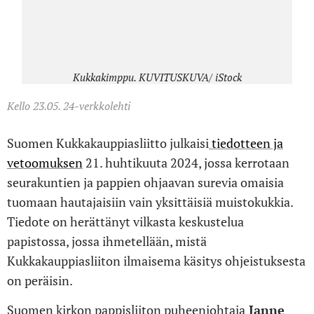
Kukkakimppu. KUVITUSKUVA/ iStock
Kello 23.05. 24-verkkolehti
Suomen Kukkakauppiasliitto julkaisi
tiedotteen ja
vetoomuksen
21. huhtikuuta 2024, jossa kerrotaan
seurakuntien ja pappien ohjaavan surevia omaisia
tuomaan hautajaisiin vain yksittäisiä muistokukkia.
Tiedote on herättänyt vilkasta keskustelua
papistossa, jossa ihmetellään, mistä
Kukkakauppiasliiton ilmaisema käsitys ohjeistuksesta
on peräisin.
Suomen kirkon pappisliiton puheenjohtaja
Janne