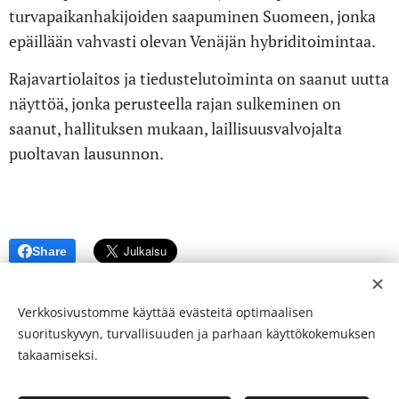
turvapaikanhakijoiden saapuminen Suomeen, jonka
epäillään vahvasti olevan Venäjän hybridi­toimintaa.
Rajavartiolaitos ja tiedustelutoiminta on saanut uutta
näyttöä, jonka perusteella rajan sulkeminen on
saanut, hallituksen mukaan, laillisuusvalvojalta
puoltavan lausunnon.
Share
Verkkosivustomme käyttää evästeitä optimaalisen
suorituskyvyn, turvallisuuden ja parhaan käyttökokemuksen
takaamiseksi.
© 24-verkkolehti ™ . Kaikki oikeudet pidätetään