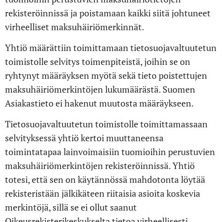
rekisteröinnissä ja poistamaan kaikki siitä johtuneet
virheelliset maksuhäiriömerkinnät.
Yhtiö määrättiin toimittamaan tietosuojavaltuutetun
toimistolle selvitys toimenpiteistä, joihin se on
ryhtynyt määräyksen myötä sekä tieto poistettujen
maksuhäiriömerkintöjen lukumäärästä. Suomen
Asiakastieto ei hakenut muutosta määräykseen.
Tietosuojavaltuutetun toimistolle toimittamassaan
selvityksessä yhtiö kertoi muuttaneensa
toimintatapaa lainvoimaisiin tuomioihin perustuvien
maksuhäiriömerkintöjen rekisteröinnissä. Yhtiö
totesi, että sen on käytännössä mahdotonta löytää
rekisteristään jälkikäteen riitaisia asioita koskevia
merkintöjä, sillä se ei ollut saanut
Oikeusrekisterikeskukselta tietoa virheellisesti