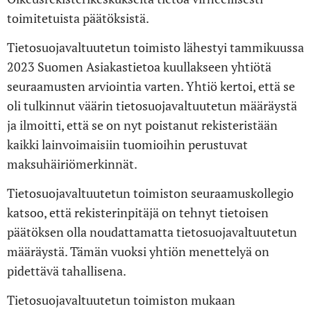
toimitetuista päätöksistä.
Tietosuojavaltuutetun toimisto lähestyi tammikuussa
2023 Suomen Asiakastietoa kuullakseen yhtiötä
seuraamusten arviointia varten. Yhtiö kertoi, että se
oli tulkinnut väärin tietosuojavaltuutetun määräystä
ja ilmoitti, että se on nyt poistanut rekisteristään
kaikki lainvoimaisiin tuomioihin perustuvat
maksuhäiriömerkinnät.
Tietosuojavaltuutetun toimiston seuraamuskollegio
katsoo, että rekisterinpitäjä on tehnyt tietoisen
päätöksen olla noudattamatta tietosuojavaltuutetun
määräystä. Tämän vuoksi yhtiön menettelyä on
pidettävä tahallisena.
Tietosuojavaltuutetun toimiston mukaan