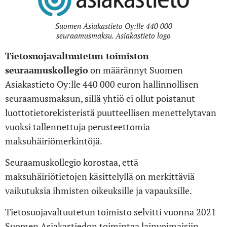
Suomen Asiakastieto Oy:lle 440 000
seuraamusmaksu. Asiakastieto logo
Tietosuojavaltuutetun toimiston
seuraamuskollegio
on määrännyt Suomen
Asiakastieto Oy:lle 440 000 euron hallinnollisen
seuraamusmaksun, sillä yhtiö ei ollut poistanut
luottotietorekisteristä puutteellisen menettelytavan
vuoksi tallennettuja perusteettomia
maksuhäiriömerkintöjä.
Seuraamuskollegio korostaa, että
maksuhäiriötietojen käsittelyllä on merkittäviä
vaikutuksia ihmisten oikeuksille ja vapauksille.
Tietosuojavaltuutetun toimisto selvitti vuonna 2021
Suomen Asiakastiedon toimintaa lainvoimaisiin