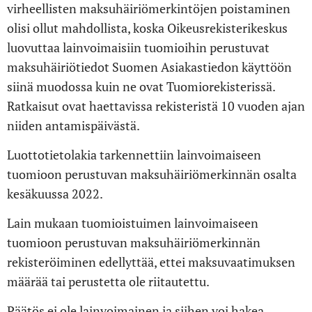
virheellisten maksuhäiriömerkintöjen poistaminen
olisi ollut mahdollista, koska Oikeusrekisterikeskus
luovuttaa lainvoimaisiin tuomioihin perustuvat
maksuhäiriötiedot Suomen Asiakastiedon käyttöön
siinä muodossa kuin ne ovat Tuomiorekisterissä.
Ratkaisut ovat haettavissa rekisteristä 10 vuoden ajan
niiden antamispäivästä.
Luottotietolakia tarkennettiin lainvoimaiseen
tuomioon perustuvan maksuhäiriömerkinnän osalta
kesäkuussa 2022.
Lain mukaan tuomioistuimen lainvoimaiseen
tuomioon perustuvan maksuhäiriömerkinnän
rekisteröiminen edellyttää, ettei maksuvaatimuksen
määrää tai perustetta ole riitautettu.
Päätös ei ole lainvoimainen ja siihen voi hakea