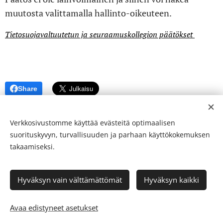
muutosta valittamalla hallinto-oikeuteen.
Tietosuojavaltuutetun ja seuraamuskollegion päätökset
Share
Verkkosivustomme käyttää evästeitä optimaalisen
suorituskyvyn, turvallisuuden ja parhaan käyttökokemuksen
takaamiseksi.
© 24-verkkolehti ™ . Kaikki oikeudet pidätetään
Hyväksyn vain välttämättömät
Hyväksyn kaikki
ISSN 2342-3439
Luotu
Webnodella
Evästeet
Avaa edistyneet asetukset