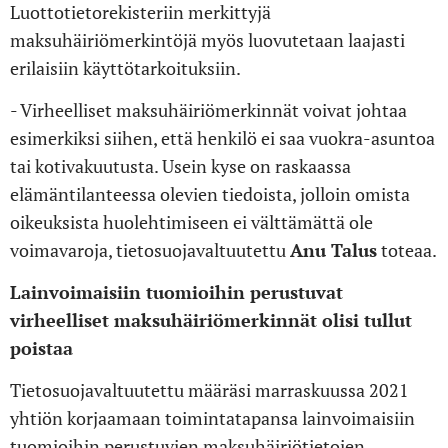
Luottotietorekisteriin merkittyjä
maksuhäiriömerkintöjä myös luovutetaan laajasti
erilaisiin käyttötarkoituksiin.
- Virheelliset maksuhäiriömerkinnät voivat johtaa
esimerkiksi siihen, että henkilö ei saa vuokra-asuntoa
tai kotivakuutusta. Usein kyse on raskaassa
elämäntilanteessa olevien tiedoista, jolloin omista
oikeuksista huolehtimiseen ei välttämättä ole
voimavaroja, tietosuojavaltuutettu
Anu Talus
toteaa.
Lainvoimaisiin tuomioihin perustuvat
virheelliset maksuhäiriömerkinnät olisi tullut
poistaa
Tietosuojavaltuutettu määräsi marraskuussa 2021
yhtiön korjaamaan toimintatapansa lainvoimaisiin
tuomioihin perustuvien maksuhäiriötietojen