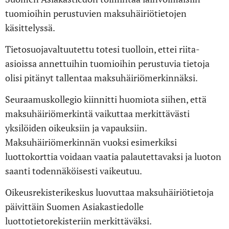
tuomioihin perustuvien maksuhäiriötietojen
käsittelyssä.
Tietosuojavaltuutettu totesi tuolloin, ettei riita-
asioissa annettuihin tuomioihin perustuvia tietoja
olisi pitänyt tallentaa maksuhäiriömerkinnäksi.
Seuraamuskollegio kiinnitti huomiota siihen, että
maksuhäiriömerkintä vaikuttaa merkittävästi
yksilöiden oikeuksiin ja vapauksiin.
Maksuhäiriömerkinnän vuoksi esimerkiksi
luottokorttia voidaan vaatia palautettavaksi ja luoton
saanti todennäköisesti vaikeutuu.
Oikeusrekisterikeskus luovuttaa maksuhäiriötietoja
päivittäin Suomen Asiakastiedolle
luottotietorekisteriin merkittäväksi.