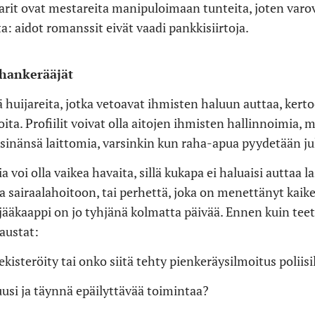
rit ovat mestareita manipuloimaan tunteita, joten varo
a: aidot romanssit eivät vaadi pankkisiirtoja.
ahankerääjät
ä huijareita, jotka vetoavat ihmisten haluun auttaa, kert
oita. Profiilit voivat olla aitojen ihmisten hallinnoimia,
 sinänsä laittomia, varsinkin kun raha-apua pyydetään jul
a voi olla vaikea havaita, sillä kukapa ei haluaisi auttaa la
a sairaalahoitoon, tai perhettä, joka on menettänyt kaike
jääkaappi on jo tyhjänä kolmatta päivää. Ennen kuin teet
taustat:
kisteröity tai onko siitä tehty pienkeräysilmoitus poliisi
uusi ja täynnä epäilyttävää toimintaa?