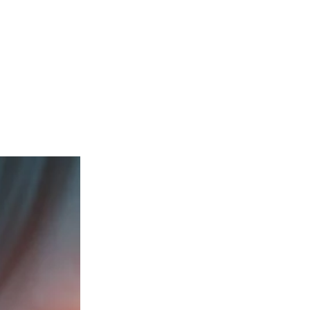
tuntua lähes
Pidetään