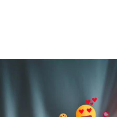
it aiheuttavat harmia, heidän metkunsa voivat toisinaan 
ä. Mutta loppujen lopuksi huijarit ovat vakava ongelma. 
a somemaailmasta ja ei anneta vahingon kiertää.