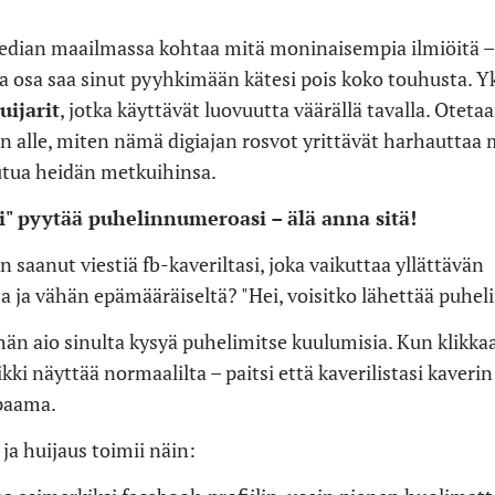
edian maailmassa kohtaa mitä moninaisempia ilmiöitä – 
ja osa saa sinut pyyhkimään kätesi pois koko touhusta. Yk
uijarit
, jotka käyttävät luovuutta väärällä tavalla. Oteta
n alle, miten nämä digiajan rosvot yrittävät harhauttaa 
tua heidän metkuihinsa.
i" pyytää puhelinnumeroasi – älä anna sitä!
 saanut viestiä fb-kaveriltasi, joka vaikuttaa yllättävän
ta ja vähän epämääräiseltä? "Hei, voisitko lähettää puhe
 hän aio sinulta kysyä puhelimitse kuulumisia. Kun klikk
aikki näyttää normaalilta – paitsi että kaverilistasi kaveri
paama.
ja huijaus toimii näin: