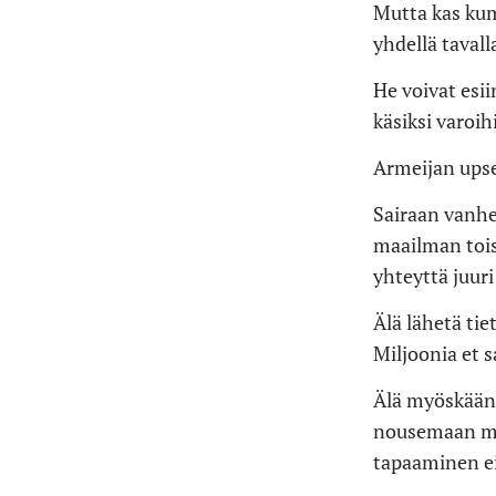
Mutta kas kum
yhdellä tavall
He voivat esii
käsiksi varoi
Armeijan upsee
Sairaan vanhem
maailman toise
yhteyttä juuri
Älä lähetä tie
Miljoonia et s
Älä myöskään 
nousemaan mih
tapaaminen ei