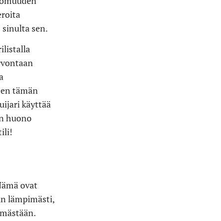
attomuuden
roita
sinulta sen.
listalla
arvontaan
a
leen tämän
ijari käyttää
len huono
ili!
Nämä ovat
un lämpimästi,
lämästään.