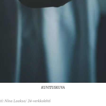
KUVITUSKUVA
sti: Nina Laakso/ 24-verkkolehti