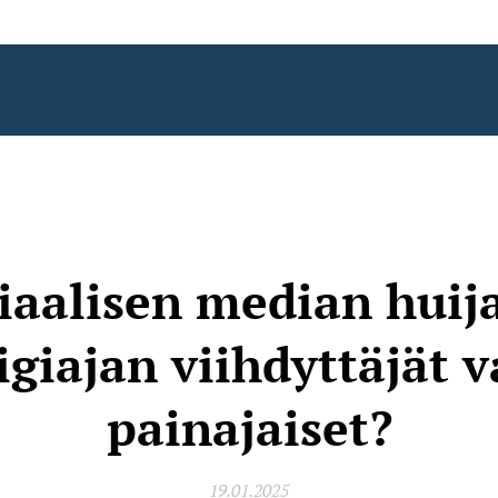
iaalisen median huija
igiajan viihdyttäjät v
painajaiset?
19.01.2025