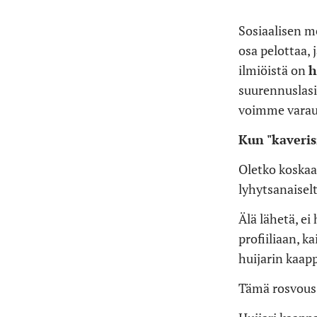
Sosiaalisen m
osa pelottaa, 
ilmiöistä on
h
suurennuslasi
voimme varau
Kun "kaveris
Oletko koskaan
lyhytsanaisel
Älä lähetä, ei
profiiliaan, k
huijarin kaap
Tämä rosvous 