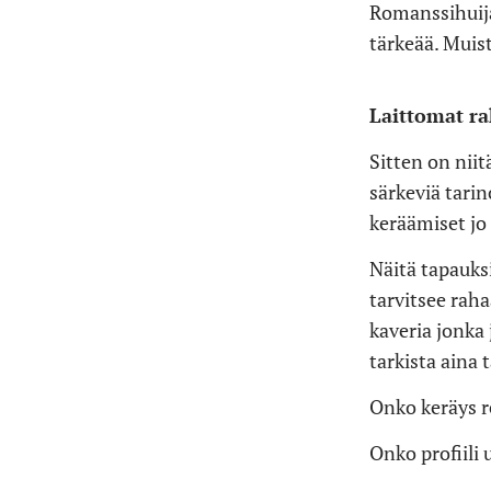
Romanssihuija
tärkeää. Muist
Laittomat r
Sitten on niit
särkeviä tarin
keräämiset jo
Näitä tapauksi
tarvitsee raha
kaveria jonka 
tarkista aina 
Onko keräys re
Onko profiili 