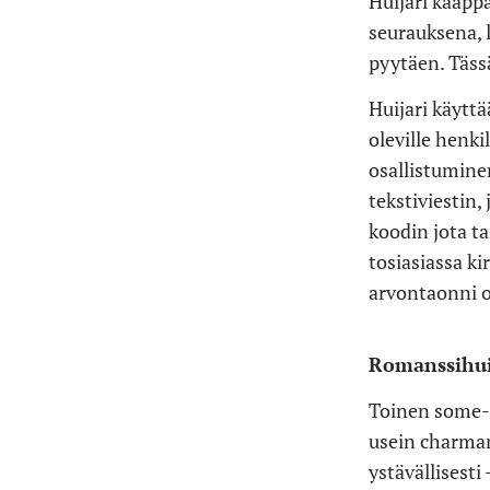
Huijari kaapp
seurauksena, 
pyytäen. Täss
Huijari käyttä
oleville henk
osallistumine
tekstiviestin,
koodin jota t
tosiasiassa ki
arvontaonni osu
Romanssihuij
Toinen some-
usein charman
ystävällisest