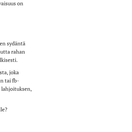
vaisuus on
oen sydäntä
 mutta rahan
kisesti.
sta, joka
n tai fb-
 lahjoituksen,
lle?