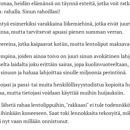
maa, heidän elämänsä on täynnä esteitä, jotka voit ratk
a: rahalla. Sinun rahoillasi!
ntyä esimerkiksi varakkaina liikemiehinä, jotka eivät juur
hinsa, mutta tarvitsevat apuasi pienen summan verran.
reina, jotka kaipaavat kotiin, mutta lentoliput maksavat
pina, joiden ainoa toivo on juuri sinun avokätinen lahjo
lta laidalta joku erittäin sairas, jopa kuolinvuoteeltaan,
 sinuun ja haluaa lahjoittaa sinulle miljoonia perintönä.
tojasi ja passi-tai muita henkilöllisyystodistus kopioita hui
aa, mutta tietojasi voidaan käyttää muihin huijauksiin.
lähetä rahaa lentolippuihin, "rakkaasi" ei tule todennäkö
inkään koneeseen. Saat toki lennokkaita tekosyitä, mi
 nyt vaan millään onnistunut.