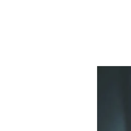
Vaikka huijar
viihdyttävält
yhdessä huolt