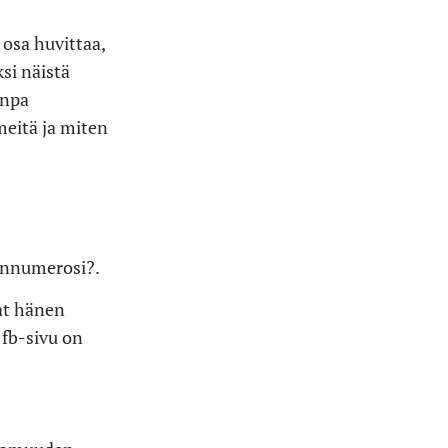
osa huvittaa,
si näistä
anpa
meitä ja miten
linnumerosi?.
aat hänen
n fb-sivu on