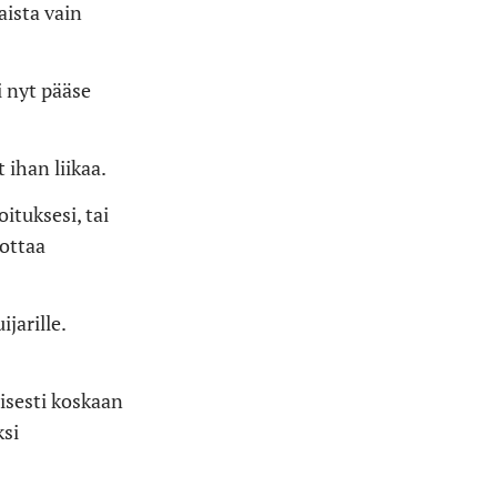
aista vain
i nyt pääse
 ihan liikaa.
ituksesi, tai
 ottaa
jarille.
isesti koskaan
ksi