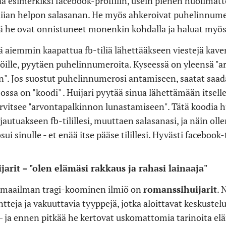
aa esimerkiksi facebook-profiilin, usein pienen huolim
liian helpon salasanan. He myös ahkeroivat puhelinnume
ä he ovat onnistuneet monenkin kohdalla ja haluat myös 
ä aiemmin kaapattua fb-tiliä lähettääkseen viestejä kaveri
ilöille, pyytäen puhelinnumeroita. Kyseessä on yleensä "
n". Jos suostut puhelinnumerosi antamiseen, saatat saad
 jossa on "koodi" . Huijari pyytää sinua lähettämään itsel
arvitsee "arvontapalkinnon lunastamiseen". Tätä koodia hu
rjautuakseen fb-tilillesi, muuttaen salasanasi, ja näin ol
i sinulle - et enää itse pääse tilillesi. Hyvästi facebook-t
arit – "olen elämäsi rakkaus ja rahasi lainaaja"
maailman tragi-koominen ilmiö on
romanssihuijarit
. 
tteja ja vakuuttavia tyyppejä, jotka aloittavat keskustel
i – ja ennen pitkää he kertovat uskomattomia tarinoita e