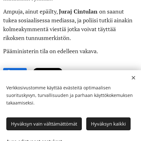
Ampuja, ainut epäilty,
Juraj Cintulan
on saanut
tukea sosiaalisessa mediassa, ja poliisi tutkii ainakin
kolmeakymmentä viestiä jotka voivat täyttää
rikoksen tunnusmerkistön.
Pääministerin tila on edelleen vakava.
Share
Verkkosivustomme käyttää evästeitä optimaalisen
suorituskyvyn, turvallisuuden ja parhaan käyttökokemuksen
takaamiseksi.
© 24-verkkolehti ™ . Kaikki oikeudet pidätetään
Hyväksyn vain välttämättömät
Hyväksyn kaikki
ISSN 2342-3439
Luotu
Webnodella
Evästeet