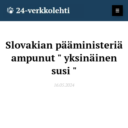
Slovakian pääministeriä
ampunut " yksinäinen
susi "
16.05.2024