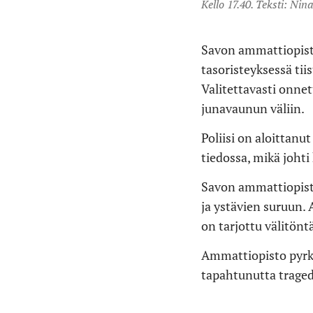
Kello 17.40. Teksti: Ni
Savon ammattiopist
tasoristeyksessä ti
Valitettavasti onnet
junavaunun väliin.
Poliisi on aloittanu
tiedossa, mikä joht
Savon ammattiopisto
ja ystävien suruun. 
on tarjottu välitönt
Ammattiopisto pyrki
tapahtunutta traged