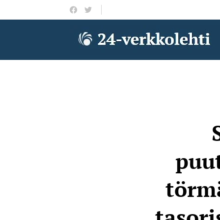
puut
törm
tasori