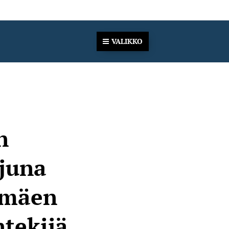
VALIKKO
n
ajuna
imäen
ntekijä