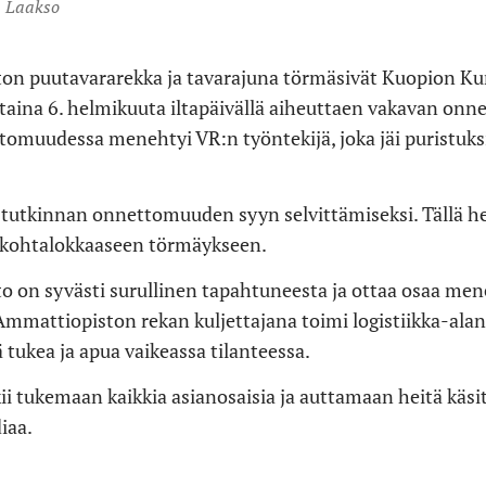
na Laakso
on puutavararekka ja tavarajuna törmäsivät Kuopion K
istaina 6. helmikuuta iltapäivällä aiheuttaen vakavan on
tomuudessa menehtyi VR:n työntekijä, joka jäi puristuksi
t tutkinnan onnettomuuden syyn selvittämiseksi. Tällä het
i kohtalokkaaseen törmäykseen.
 on syvästi surullinen tapahtuneesta ja ottaa osaa me
Ammattiopiston rekan kuljettajana toimi logistiikka-alan 
ä tukea ja apua vaikeassa tilanteessa.
i tukemaan kaikkia asianosaisia ja auttamaan heitä käs
iaa.