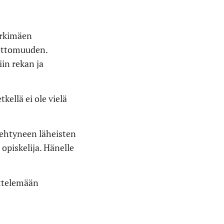
urkimäen
nettomuuden.
in rekan ja
kellä ei ole vielä
nehtyneen läheisten
opiskelija. Hänelle
ittelemään