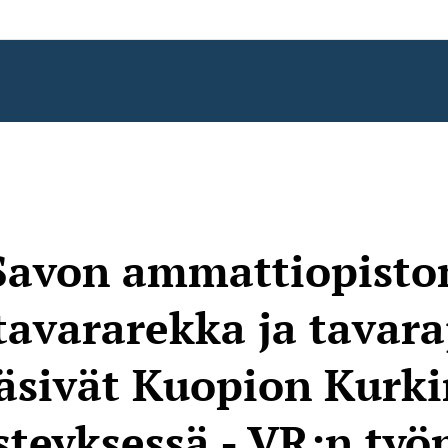
Savon ammattiopisto
avararekka ja tavar
äsivät Kuopion Kurk
steyksessä - VR:n työ