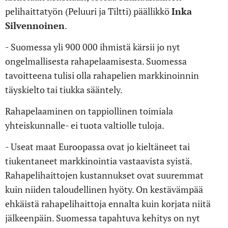
pelihaittatyön (Peluuri ja Tiltti) päällikkö
Inka
Silvennoinen
.
- Suomessa yli 900 000 ihmistä kärsii jo nyt
ongelmallisesta rahapelaamisesta. Suomessa
tavoitteena tulisi olla rahapelien markkinoinnin
täyskielto tai tiukka sääntely.
Rahapelaaminen on tappiollinen toimiala
yhteiskunnalle- ei tuota valtiolle tuloja.
- Useat maat Euroopassa ovat jo kieltäneet tai
tiukentaneet markkinointia vastaavista syistä.
Rahapelihaittojen kustannukset ovat suuremmat
kuin niiden taloudellinen hyöty. On kestävämpää
ehkäistä rahapelihaittoja ennalta kuin korjata niitä
jälkeenpäin. Suomessa tapahtuva kehitys on nyt