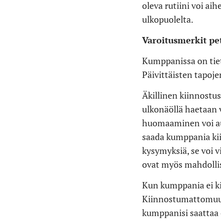
oleva rutiini voi ai
ulkopuolelta.
Varoitusmerkit pe
Kumppanissa on tiet
Päivittäisten tapoje
Äkillinen kiinnostu
ulkonäöllä haetaan 
huomaaminen voi au
saada kumppania kiin
kysymyksiä, se voi 
ovat myös mahdollis
Kun kumppania ei ki
Kiinnostumattomuus 
kumppanisi saattaa 