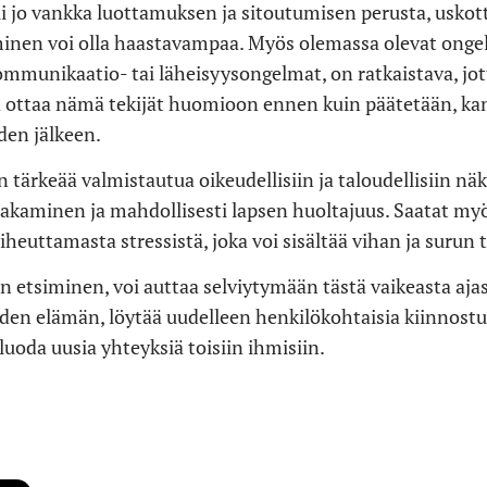
ui jo vankka luottamuksen ja sitoutumisen perusta, usk
minen voi olla haastavampaa. Myös olemassa olevat onge
mmunikaatio- tai läheisyysongelmat, on ratkaistava, jot
ä ottaa nämä tekijät huomioon ennen kuin päätetään, k
en jälkeen.
on tärkeää valmistautua oikeudellisiin ja taloudellisiin n
akaminen ja mahdollisesti lapsen huoltajuus. Saatat my
heuttamasta stressistä, joka voi sisältää vihan ja surun 
etsiminen, voi auttaa selviytymään tästä vaikeasta ajast
uden elämän, löytää uudelleen henkilökohtaisia ​​kiinnostu
 luoda uusia yhteyksiä toisiin ihmisiin.