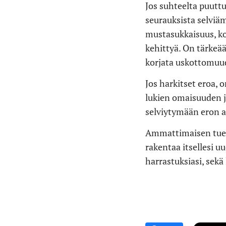
Jos suhteelta puutt
seurauksista selviä
mustasukkaisuus, ko
kehittyä. On tärkeä
korjata uskottomuud
Jos harkitset eroa, 
lukien omaisuuden j
selviytymään eron ai
Ammattimaisen tuen 
rakentaa itsellesi u
harrastuksiasi, sekä