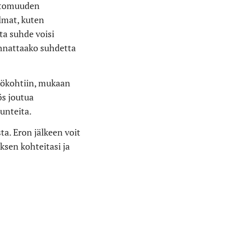
ottomuuden
lmat, kuten
ta suhde voisi
annattaako suhdetta
äkökohtiin, mukaan
ös joutua
tunteita.
a. Eron jälkeen voit
ksen kohteitasi ja