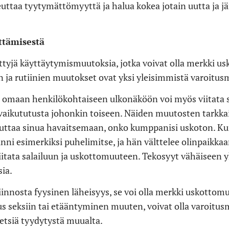
heuttaa tyytymättömyyttä ja halua kokea jotain uutta ja 
ttämisestä
tyjä käyttäytymismuutoksia, jotka voivat olla merkki u
n ja rutiinien muutokset ovat yksi yleisimmistä varoitus
s omaan henkilökohtaiseen ulkonäköön voi myös viitata s
vaikututusta johonkin toiseen. Näiden muutosten tarkka
ttaa sinua havaitsemaan, onko kumppanisi uskoton. Kun
ni esimerkiksi puhelimitse, ja hän välttelee olinpaikka
viitata salailuun ja uskottomuuteen. Tekosyyt vähäiseen
ia.
innosta fyysinen läheisyys, se voi olla merkki uskottom
seksiin tai etääntyminen muuten, voivat olla varoitusme
etsiä tyydytystä muualta.