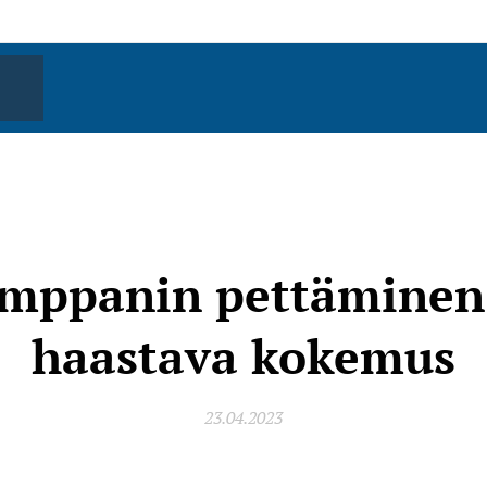
mppanin pettäminen
haastava kokemus
23.04.2023