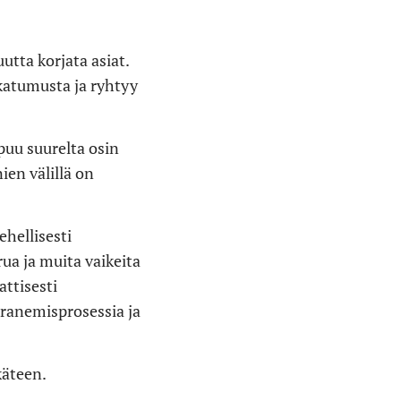
utta korjata asiat.
 katumusta ja ryhtyy
puu suurelta osin
en välillä on
hellisesti
rua ja muita vaikeita
attisesti
ranemisprosessia ja
käteen.