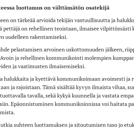
teessa luottamus on välttämätön osatekijä
n on tärkeää arvioida tekijän vastuullisuutta ja halukku
ä pettäjä on rehellinen teoistaan, ilmaisee vilpittömästi
en uudelleen rakentamiseksi.
suhde pelastamisen arvoinen uskottomuuden jälkeen, riip
Avoin ja rehellinen kommunikointi molempien kumppani
iden ja vaatimusten ilmaisemiseksi.
 halukkaita ja kyettävä kommunikoimaan avoimesti ja re
aan ​​ja rajoistaan. Tämä sisältää kyvyn ilmaista vihaa, su
 tuottavalla tavalla, sekä kykyä kuunnella ja vastata empa
siin. Epäonnistuminen kommunikoinnissa voi haitata pa
umista.
 tutkia suhteen luottamuksen ja sitoutumisen taso jo etu