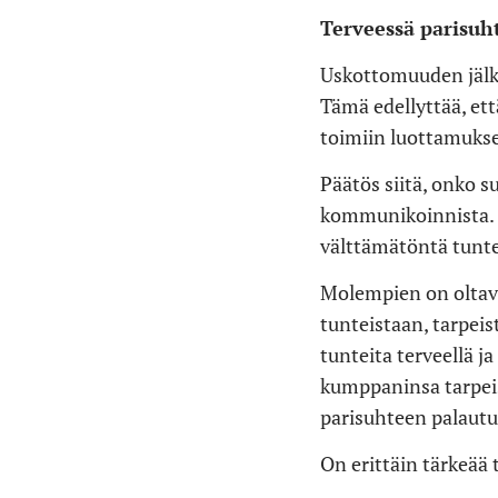
Terveessä parisuh
Uskottomuuden jälkee
Tämä edellyttää, ett
toimiin luottamuks
Päätös siitä, onko 
kommunikoinnista. 
välttämätöntä tunte
Molempien on oltava
tunteistaan, tarpeist
tunteita terveellä ja
kumppaninsa tarpei
parisuhteen palaut
On erittäin tärkeää