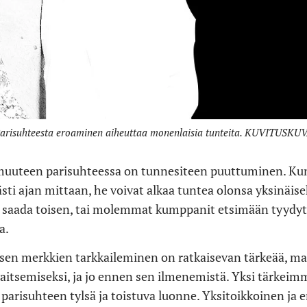
arisuhteesta eroaminen aiheuttaa monenlaisia tunteita. KUVITUSKU
muuteen parisuhteessa on tunnesiteen puuttuminen. Kun 
ti ajan mittaan, he voivat alkaa tuntea olonsa yksinäisek
i saada toisen, tai molemmat kumppanit etsimään tyydyt
a.
en merkkien tarkkaileminen on ratkaisevan tärkeää, ma
tsemiseksi, ja jo ennen sen ilmenemistä. Yksi tärkeimm
risuhteen tylsä ​​ja toistuva luonne. Yksitoikkoinen ja 