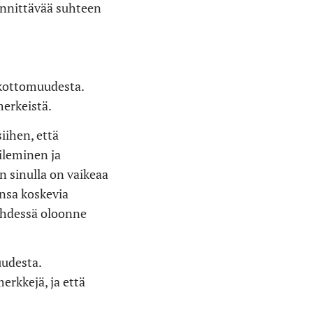
jännittävää suhteen
skottomuudesta.
merkeistä.
iihen, että
ileminen ja
 sinulla on vaikeaa
ansa koskevia
 yhdessä oloonne
uudesta.
rkkejä, ja että