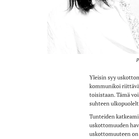
P
Yleisin syy uskotto
kommunikoi riittäväs
toisistaan. Tämä vo
suhteen ulkopuolelt
Tunteiden katkeamis
uskottomuuden havai
uskottomuuteen on pa