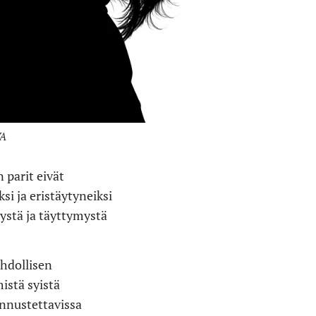
VA
parit eivät
si ja eristäytyneiksi
ystä ja täyttymystä
hdollisen
istä syistä
ennustettavissa