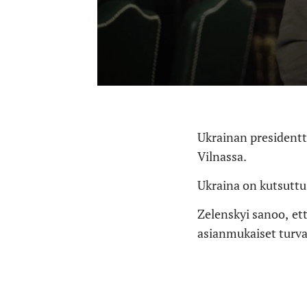
Ukrainan president
Vilnassa.
Ukraina on kutsuttu
Zelenskyi
sanoo,
et
asianmukaiset turva