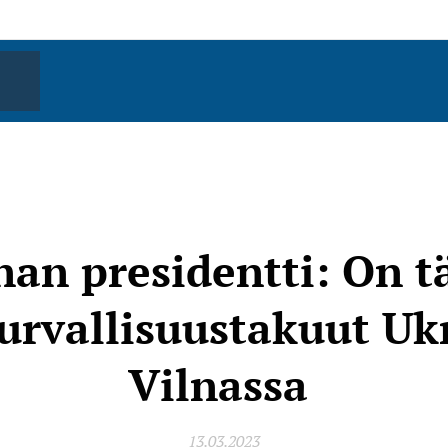
nan presidentti: On t
urvallisuustakuut Uk
Vilnassa
13.03.2023