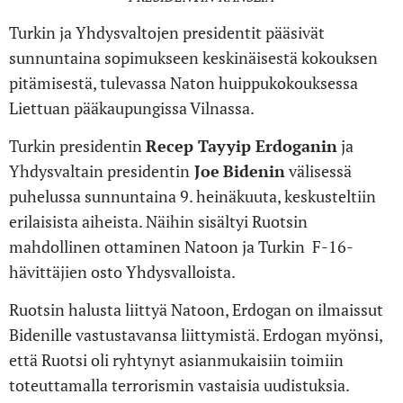
Turkin ja Yhdysvaltojen presidentit pääsivät
sunnuntaina sopimukseen keskinäisestä kokouksen
pitämisestä, tulevassa Naton huippukokouksessa
Liettuan pääkaupungissa Vilnassa.
Turkin presidentin
Recep Tayyip Erdoganin
ja
Yhdysvaltain presidentin
Joe
Bidenin
välisessä
puhelussa sunnuntaina 9. heinäkuuta, keskusteltiin
erilaisista aiheista. Näihin sisältyi Ruotsin
mahdollinen ottaminen Natoon ja Turkin F-16-
hävittäjien osto Yhdysvalloista.
Ruotsin halusta liittyä Natoon, Erdogan on ilmaissut
Bidenille vastustavansa liittymistä. Erdogan myönsi,
että Ruotsi oli ryhtynyt asianmukaisiin toimiin
toteuttamalla terrorismin vastaisia ​​uudistuksia.