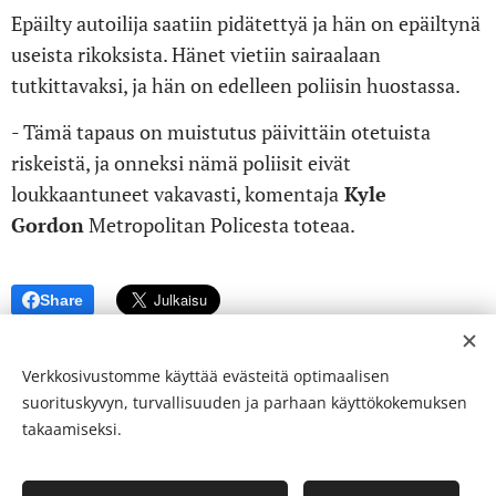
Epäilty autoilija saatiin pidätettyä ja hän on epäiltynä
useista rikoksista. Hänet vietiin sairaalaan
tutkittavaksi, ja hän on edelleen poliisin huostassa.
- Tämä tapaus on muistutus päivittäin otetuista
riskeistä, ja onneksi nämä poliisit eivät
loukkaantuneet vakavasti, komentaja
Kyle
Gordon
Metropolitan Policesta toteaa.
Share
Verkkosivustomme käyttää evästeitä optimaalisen
suorituskyvyn, turvallisuuden ja parhaan käyttökokemuksen
takaamiseksi.
© 24-verkkolehti ™ . Kaikki oikeudet pidätetään