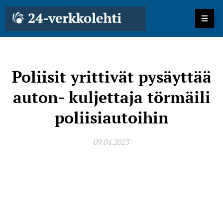
Poliisit yrittivät pysäyttää
auton- kuljettaja törmäili
poliisiautoihin
09.04.2023