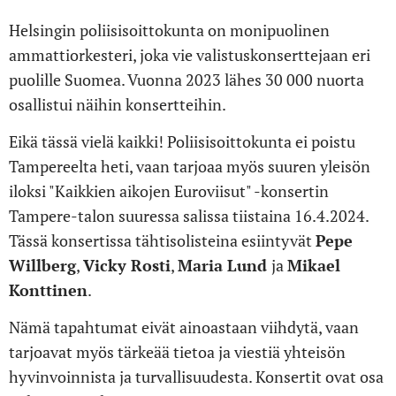
Helsingin poliisisoittokunta on monipuolinen
ammattiorkesteri, joka vie valistuskonserttejaan eri
puolille Suomea. Vuonna 2023 lähes 30 000 nuorta
osallistui näihin konsertteihin.
Eikä tässä vielä kaikki! Poliisisoittokunta ei poistu
Tampereelta heti, vaan tarjoaa myös suuren yleisön
iloksi "Kaikkien aikojen Euroviisut" -konsertin
Tampere-talon suuressa salissa tiistaina 16.4.2024.
Tässä konsertissa tähtisolisteina esiintyvät
Pepe
Willberg
,
Vicky Rosti
,
Maria Lund
ja
Mikael
Konttinen
.
Nämä tapahtumat eivät ainoastaan viihdytä, vaan
tarjoavat myös tärkeää tietoa ja viestiä yhteisön
hyvinvoinnista ja turvallisuudesta. Konsertit ovat osa