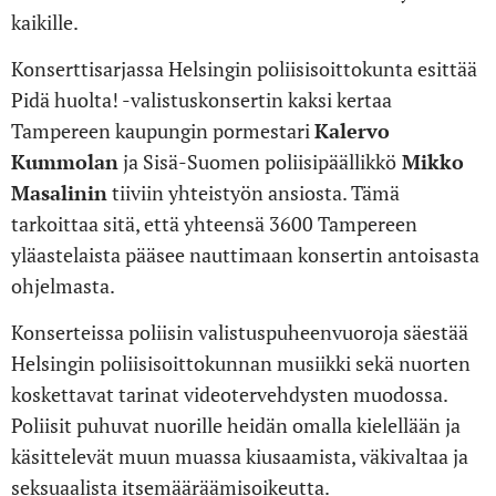
kaikille.
Konserttisarjassa Helsingin poliisisoittokunta esittää
Pidä huolta! -valistuskonsertin kaksi kertaa
Tampereen kaupungin pormestari
Kalervo
Kummolan
ja Sisä-Suomen poliisipäällikkö
Mikko
Masalinin
tiiviin yhteistyön ansiosta. Tämä
tarkoittaa sitä, että yhteensä 3600 Tampereen
yläastelaista pääsee nauttimaan konsertin antoisasta
ohjelmasta.
Konserteissa poliisin valistuspuheenvuoroja säestää
Helsingin poliisisoittokunnan musiikki sekä nuorten
koskettavat tarinat videotervehdysten muodossa.
Poliisit puhuvat nuorille heidän omalla kielellään ja
käsittelevät muun muassa kiusaamista, väkivaltaa ja
seksuaalista itsemääräämisoikeutta.