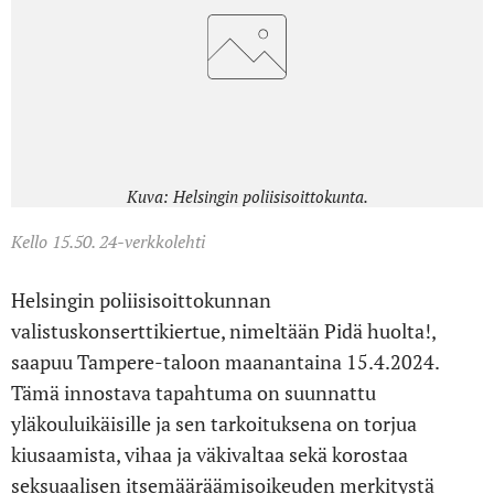
Kuva: Helsingin poliisisoittokunta.
Kello 15.50. 24-verkkolehti
Helsingin poliisisoittokunnan
valistuskonserttikiertue, nimeltään Pidä huolta!,
saapuu Tampere-taloon maanantaina 15.4.2024.
Tämä innostava tapahtuma on suunnattu
yläkouluikäisille ja sen tarkoituksena on torjua
kiusaamista, vihaa ja väkivaltaa sekä korostaa
seksuaalisen itsemääräämisoikeuden merkitystä