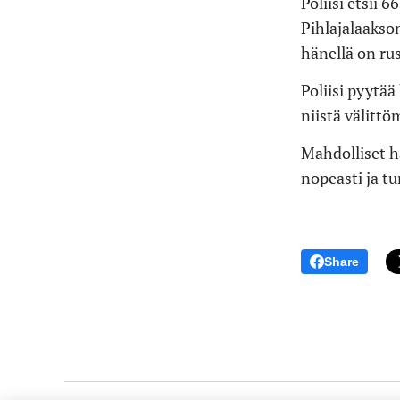
Poliisi etsii
Pihlajalaakson
hänellä on rus
Poliisi pyytää
niistä välitt
Mahdolliset h
nopeasti ja tur
Share