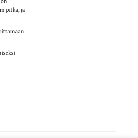
ion
m pitkä, ja
moittamaan
miseksi