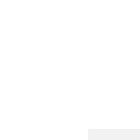
-------