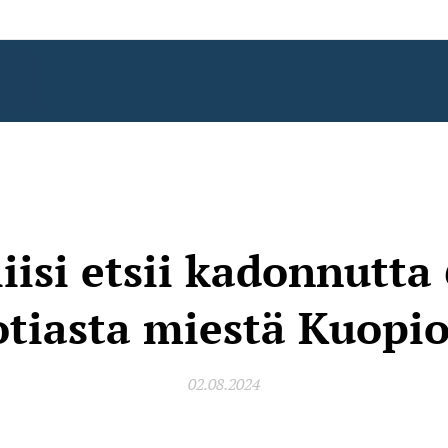
iisi etsii kadonnutta
otiasta miestä Kuopio
02.08.2024