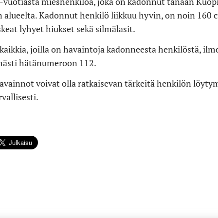
 66-vuotiasta mieshenkilöä, joka on kadonnut tänään Kuop
 alueelta. Kadonnut henkilö liikkuu hyvin, on noin 160 c
keat lyhyet hiukset sekä silmälasit.
 kaikkia, joilla on havaintoja kadonneesta henkilöstä, il
ömästi hätänumeroon 112.
avainnot voivat olla ratkaisevan tärkeitä henkilön löyty
vallisesti.