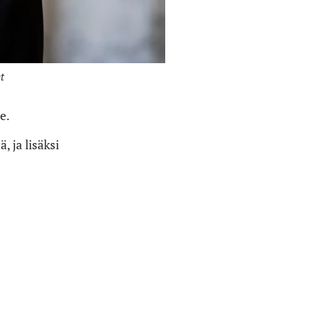
t
e.
 ja lisäksi