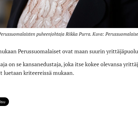
Perussuomalaisten puheenjohtaja Riikka Purra. Kuva: Perussuomalaise
ukaan Perussuomalaiset ovat maan suurin yrittäjäpuolu
ja on se kansanedustaja, joka itse kokee olevansa yrittäjä,
ät luetaan kriteereissä mukaan.