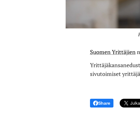
Suomen Yrittäjien
m
Yrittäjäkansanedusta
sivutoimiset yrittäj
Share