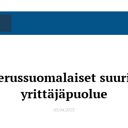
erussuomalaiset suur
yrittäjäpuolue
03.04.2023