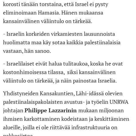
korosti tänään torstaina, että Israel ei pysty
eliminoimaan Hamasia. Hänen mukaansa
kansainvälinen väliintulo on tärkeää.
- Israelin korkeiden virkamiesten lausunnoista
huolimatta maa käy sotaa kaikkia palestiinalaisia
vastaan, hän sanoo.
- Israelilaiset eivät halua tulitaukoa, koska he ovat
kostonhimoisessa tilassa, siksi kansainvälinen
väliintulo on tärkeää, ja näin painostaa Israelia.
Yhdistyneiden Kansakuntien, Lähi-idässä olevien
palestiinalaispakolaisten avustus- ja työelin UNRWA
johtajan
Philippe Lazzarinin
mukaan miljoonan
ihmisen karkottaminen kodeistaan ja keskittäminen
alueille, joilla ei ole riittävää infrastruktuuria on
pakkosiirtoa.