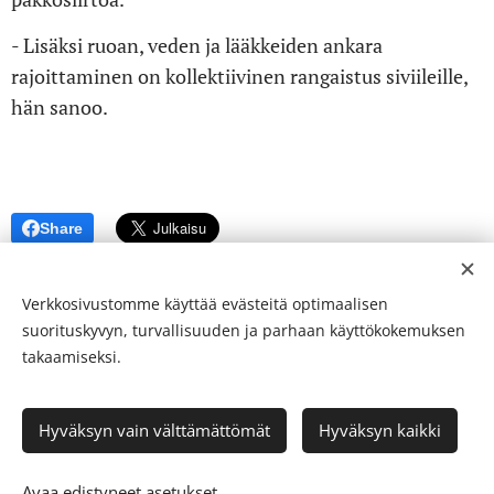
- Lisäksi ruoan, veden ja lääkkeiden ankara
rajoittaminen on kollektiivinen rangaistus siviileille,
hän sanoo.
Share
Verkkosivustomme käyttää evästeitä optimaalisen
suorituskyvyn, turvallisuuden ja parhaan käyttökokemuksen
takaamiseksi.
© 24-verkkolehti ™ . Kaikki oikeudet pidätetään
Hyväksyn vain välttämättömät
Hyväksyn kaikki
ISSN 2342-3439
Luotu
Webnodella
Evästeet
Avaa edistyneet asetukset