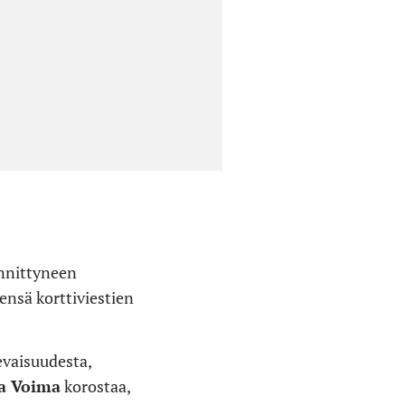
ännittyneen
ensä korttiviestien
levaisuudesta,
a Voima
korostaa,