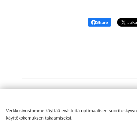
Share
© 24-verkkolehti ™ . Kaikki oikeudet pidätetään
Verkkosivustomme käyttää evästeitä optimaalisen suorituskyvyn
ISSN 2342-3439
käyttökokemuksen takaamiseksi.