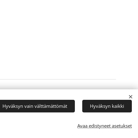
Luotu
Webnodella
Evästeet
Hyväksyn vain välttämättömät
Hyväksyn kaikki
Avaa edistyneet asetukset