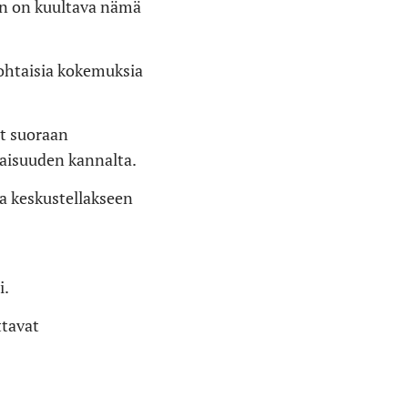
sen on kuultava nämä
ökohtaisia kokemuksia
it suoraan
vaisuuden kannalta.
a keskustellakseen
i.
ttavat