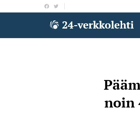
Päämi
noin 