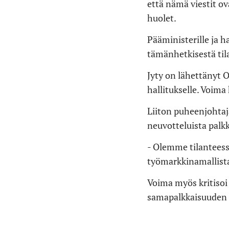
että nämä viestit o
huolet.
Pääministerille ja h
tämänhetkisestä til
Jyty on lähettänyt O
hallitukselle. Voim
Liiton puheenjohtaj
neuvotteluista palkk
- Olemme tilanteessa
työmarkkinamallist
Voima myös kritisoi
samapalkkaisuuden 