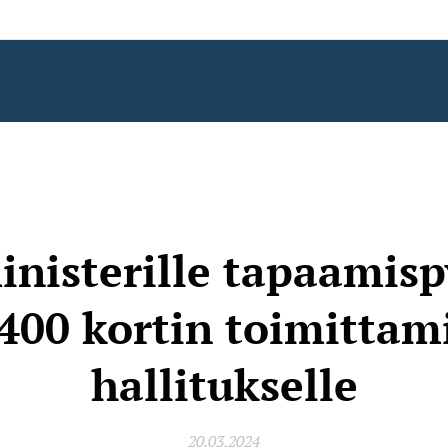
nisterille tapaamis
400 kortin toimittam
hallitukselle
20.03.2024