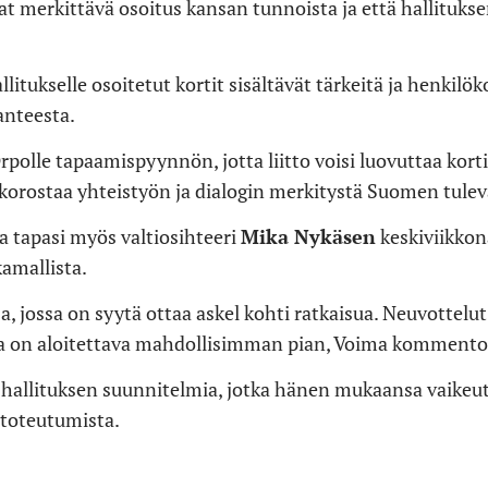
vat merkittävä osoitus kansan tunnoista ja että hallituk
allitukselle osoitetut kortit sisältävät tärkeitä ja henkil
anteesta.
rpolle tapaamispyynnön, jotta liitto voisi luovuttaa kort
a korostaa yhteistyön ja dialogin merkitystä Suomen tule
a tapasi myös valtiosihteeri
Mika Nykäsen
keskiviikkon
amallista.
, jossa on syytä ottaa askel kohti ratkaisua. Neuvottelut
a on aloitettava mahdollisimman pian, Voima kommento
 hallituksen suunnitelmia, jotka hänen mukaansa vaikeu
toteutumista.