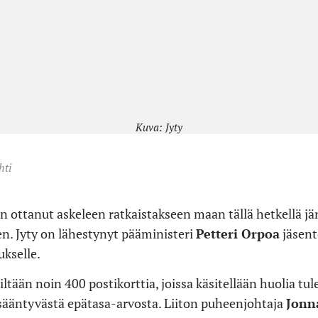
Kuva: Jyty
hti
on ottanut askeleen ratkaistakseen maan tällä hetkellä j
n. Jyty on lähestynyt pääministeri
Petteri Orpoa
jäsent
ukselle.
iltään noin 400 postikorttia, joissa käsitellään huolia tu
isääntyvästä epätasa-arvosta. Liiton puheenjohtaja
Jonn