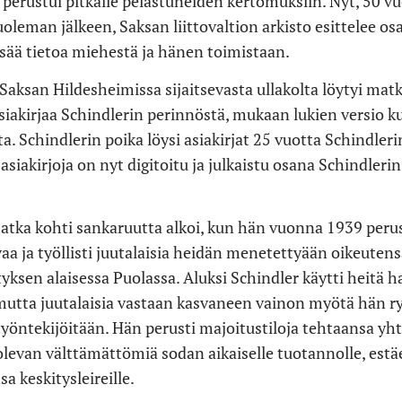
 perustui pitkälle pelastuneiden kertomuksiin. Nyt, 50 v
oleman jälkeen, Saksan liittovaltion arkisto esittelee osa
isää tietoa miehestä ja hänen toimistaan.
aksan Hildesheimissa sijaitsevasta ullakolta löytyi matk
asiakirjaa Schindlerin perinnöstä, mukaan lukien versio k
ta. Schindlerin poika löysi asiakirjat 25 vuotta Schindle
 asiakirjoja on nyt digitoitu ja julkaistu osana Schindler
atka kohti sankaruutta alkoi, kun hän vuonna 1939 peru
aa ja työllisti juutalaisia heidän menetettyään oikeutens
yksen alaisessa Puolassa. Aluksi Schindler käytti heitä 
utta juutalaisia vastaan kasvaneen vainon myötä hän r
yöntekijöitään. Hän perusti majoitustiloja tehtaansa yht
 olevan välttämättömiä sodan aikaiselle tuotannolle, est
sa keskitysleireille.