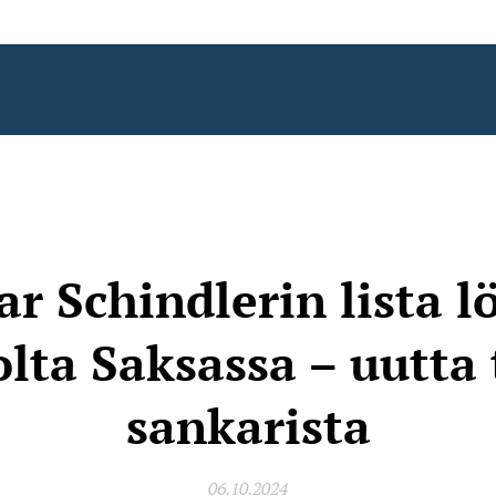
r Schindlerin lista l
olta Saksassa – uutta 
sankarista
06.10.2024