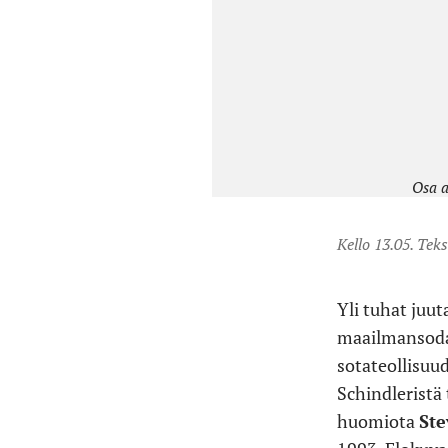
Osa a
Kello 13.05. Tek
Yli tuhat juu
maailmansoda
sotateollisuu
Schindleristä 
huomiota
Ste