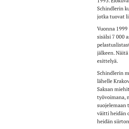
1993. Elokuva
Schindlerin ku
jotka tuovat l
Vuonna 1999 S
sisälsi 7 000 
pelastuslistas
jälkeen. Näitä
esittelyä.
Schindlerin m
lähelle Krakov
Saksan miehit
työvoimana, m
suojelemaan t
väitti heidän
heidän siirton