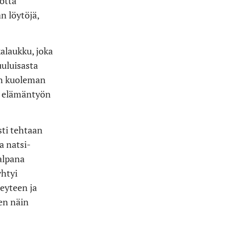
uotta
n löytöjä,
alaukku, joka
uuluisasta
rin kuoleman
in elämäntyön
sti tehtaan
a natsi-
halpana
yhtyi
eyteen ja
äen näin