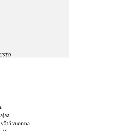
RKISTO
.
aajaa
myötä vuonna