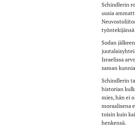
Schindlerin ro
uusia ammatte
Neuvostoliiton
työntekijänsä
Sodan jälkeen
juutalaisyhtei
Israelissa ar
saman kunnia
Schindlerin ta
historian kulk
mies, hän ei o
moraalisena e
toisin kuin ka
henkensä.