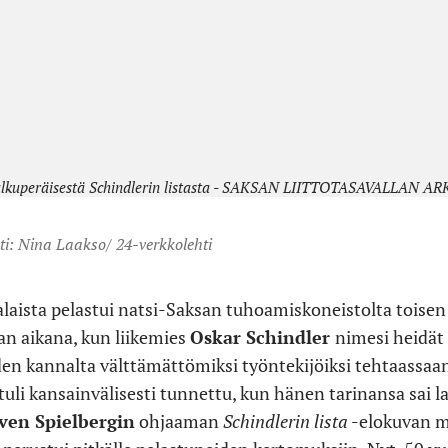
lkuperäisestä Schindlerin listasta - SAKSAN LIITTOTASAVALLAN A
sti: Nina Laakso/ 24-verkkolehti
talaista pelastui natsi-Saksan tuhoamiskoneistolta toisen
n aikana, kun liikemies
Oskar Schindler
nimesi heidät
den kannalta välttämättömiksi työntekijöiksi tehtaassaan
tuli kansainvälisesti tunnettu, kun hänen tarinansa sai l
ven Spielbergin
ohjaaman
Schindlerin lista
-elokuvan 