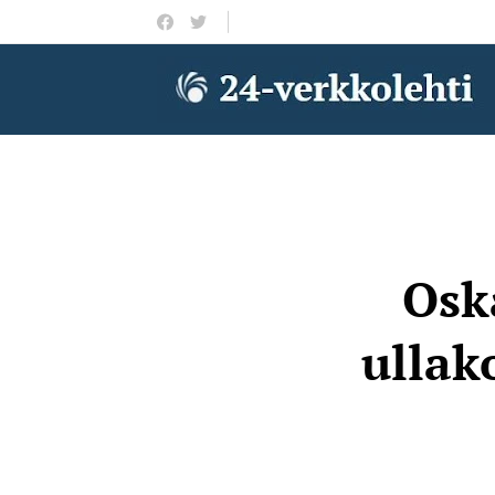
Oska
ullak