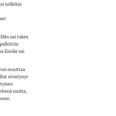
si joillekin
iset
 Hän sai tukea
palkittiin
a Emilie sai
s voi muuttaa
llut sivistynyt
ityisen
iehenä mutta,
 oman