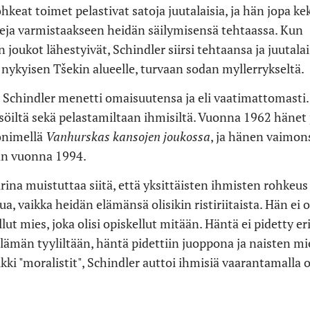
hkeat toimet pelastivat satoja juutalaisia, ja hän jopa kek
ja varmistaakseen heidän säilymisensä tehtaassa. Kun
 joukot lähestyivät, Schindler siirsi tehtaansa ja juutala
 nykyisen Tšekin alueelle, turvaan sodan myllerrykseltä.
 Schindler menetti omaisuutensa ja eli vaatimattomasti.
söiltä sekä pelastamiltaan ihmisiltä. Vuonna 1962 hänet 
vonimellä
Vanhurskas kansojen joukossa
, ja hänen vaimons
n vuonna 1994.
rina muistuttaa siitä, että yksittäisten ihmisten rohkeu
ua, vaikka heidän elämänsä olisikin ristiriitaista. Hän ei o
llut mies, joka olisi opiskellut mitään. Häntä ei pidetty er
lämän tyyliltään, häntä pidettiin juoppona ja naisten m
ikki "moralistit", Schindler auttoi ihmisiä vaarantamalla