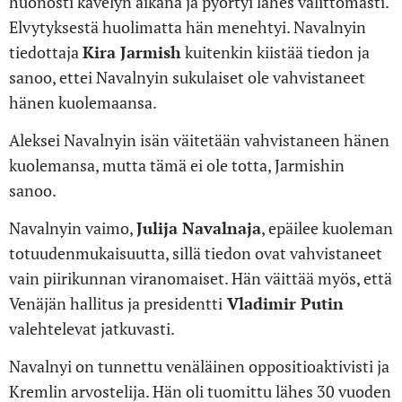
huonosti kävelyn aikana ja pyörtyi lähes välittömästi.
Elvytyksestä huolimatta hän menehtyi. Navalnyin
tiedottaja
Kira Jarmish
kuitenkin kiistää tiedon ja
sanoo, ettei Navalnyin sukulaiset ole vahvistaneet
hänen kuolemaansa.
Aleksei Navalnyin isän väitetään vahvistaneen hänen
kuolemansa, mutta tämä ei ole totta, Jarmishin
sanoo.
Navalnyin vaimo,
Julija Navalnaja
, epäilee kuoleman
totuudenmukaisuutta, sillä tiedon ovat vahvistaneet
vain piirikunnan viranomaiset. Hän väittää myös, että
Venäjän hallitus ja presidentti
Vladimir Putin
valehtelevat jatkuvasti.
Navalnyi on tunnettu venäläinen oppositioaktivisti ja
Kremlin arvostelija. Hän oli tuomittu lähes 30 vuoden