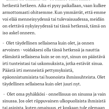
hetkestä hetkeen. Aika ei pysy paikallaan, vaan kulkee
armottomasti ohitsemme. Kun ymmärrät, että emme
voi elää menneisyydessä tai tulevaisuudessa, meidän
on elettävä nykyisyydessä tai tässä hetkessä, tämä on
iso askel onneen.
- Olet täydellinen sellaisena kuin olet, ja onnen
arvoinen - voidaksesi olla tässä hetkessä ja nauttia
elämästä sellaisena kuin se on nyt, sinun on päästävä
irti tunteistasi tai uskomuksista, jotka estävät sinua.
Päästä irti menneistä pettymyksistä,
epäonnistumisista tai huonoista ihmissuhteista. Olet
täydellinen sellaisena kuin olet juuri nyt.
- Olet oma pyhäkkösi - onnellisuus on sinussa ja vain
sinussa. Jos olet riippuvainen ulkopuolisista ihmisistä
tai asioista, kuten omaisuus, et koskaan tule olemaan