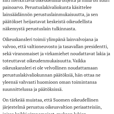
silti merkittäviä oikeudellisia ohjeita ja niillä on suuri
painoarvo. Perustuslakivaliokunta käsittelee
lainsäädännön perustuslainmukaisuutta, ja sen
päätökset heijastavat keskeistä oikeudellista
näkemystä perustuslain tulkinnasta.
Oikeuskansleri toimii ylimpänä lainvalvojana ja
valvoo, että valtioneuvosto ja tasavallan presidentti,
sekä viranomaiset ja virkamiehet noudattavat lakia ja
toteuttavat oikeudenmukaisuutta. Vaikka
oikeuskansleri ei ole velvollinen noudattamaan
perustuslakivaliokunnan päätöksiä, hän ottaa ne
yleensä vahvasti huomioon oman toimintansa
suunnittelussa ja päätöksissä.
On tärkeää muistaa, että Suomen oikeudellinen
järjestelmä perustuu oikeusvaltion periaatteisiin,