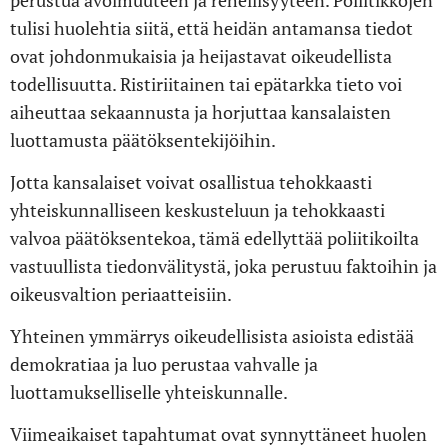
perustua avoimuuteen ja rehellisyyteen. Poliitikkojen
tulisi huolehtia siitä, että heidän antamansa tiedot
ovat johdonmukaisia ja heijastavat oikeudellista
todellisuutta. Ristiriitainen tai epätarkka tieto voi
aiheuttaa sekaannusta ja horjuttaa kansalaisten
luottamusta päätöksentekijöihin.
Jotta kansalaiset voivat osallistua tehokkaasti
yhteiskunnalliseen keskusteluun ja tehokkaasti
valvoa päätöksentekoa, tämä edellyttää poliitikoilta
vastuullista tiedonvälitystä, joka perustuu faktoihin ja
oikeusvaltion periaatteisiin.
Yhteinen ymmärrys oikeudellisista asioista edistää
demokratiaa ja luo perustaa vahvalle ja
luottamukselliselle yhteiskunnalle.
Viimeaikaiset tapahtumat ovat synnyttäneet huolen