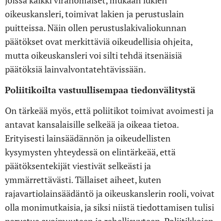
joissa kaikki viranomaiset, mukaan lukien
oikeuskansleri, toimivat lakien ja perustuslain
puitteissa. Näin ollen perustuslakivaliokunnan
päätökset ovat merkittäviä oikeudellisia ohjeita,
mutta oikeuskansleri voi silti tehdä itsenäisiä
päätöksiä lainvalvontatehtävissään.
Poliitikoilta vastuullisempaa tiedonvälitystä
On tärkeää myös, että poliitikot toimivat avoimesti ja
antavat kansalaisille selkeää ja oikeaa tietoa.
Erityisesti lainsäädännön ja oikeudellisten
kysymysten yhteydessä on elintärkeää, että
päätöksentekijät viestivät selkeästi ja
ymmärrettävästi. Tällaiset aiheet, kuten
rajavartiolainsäädäntö ja oikeuskanslerin rooli, voivat
olla monimutkaisia, ja siksi niistä tiedottamisen tulisi