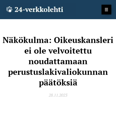
Näkökulma: Oikeuskansleri
ei ole velvoitettu
noudattamaan
perustuslakivaliokunnan
päätöksiä
28.11.2023