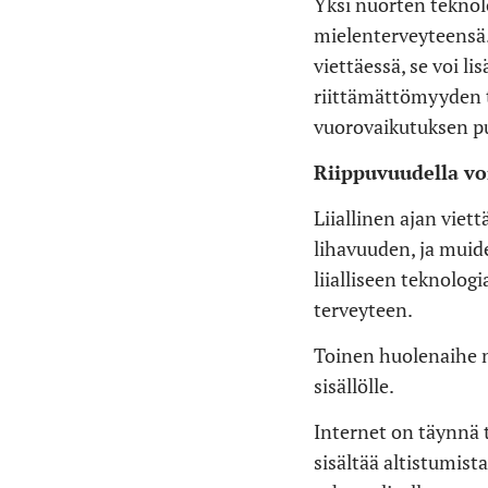
Yksi nuorten teknol
mielenterveyteensä.
viettäessä, se voi li
riittämättömyyden t
vuorovaikutuksen pu
Riippuvuudella vo
Liiallinen ajan viet
lihavuuden, ja muide
liialliseen teknolog
terveyteen.
Toinen huolenaihe n
sisällölle.
Internet on täynnä t
sisältää altistumista