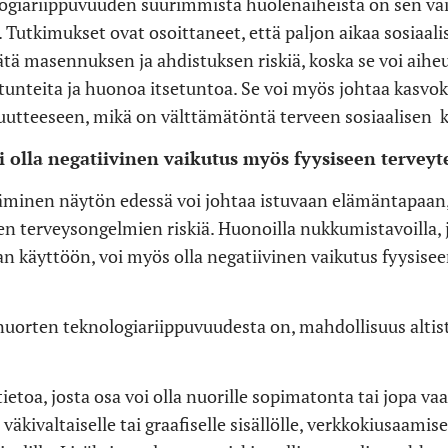
ogiariippuvuuden suurimmista huolenaiheista on sen va
 Tutkimukset ovat osoittaneet, että paljon aikaa sosiaal
sätä masennuksen ja ahdistuksen riskiä, ​​koska se voi aihe
unteita ja huonoa itsetuntoa. Se voi myös johtaa kasvo
utteeseen, mikä on välttämätöntä terveen sosiaalisen k
i olla negatiivinen vaikutus myös fyysiseen tervey
täminen näytön edessä voi johtaa istuvaan elämäntapaan, 
n terveysongelmien riskiä. Huonoilla nukkumistavoilla, j
ian käyttöön, voi myös olla negatiivinen vaikutus fyysise
uorten teknologiariippuvuudesta on, mahdollisuus altistu
ietoa, josta osa voi olla nuorille sopimatonta tai jopa vaa
 väkivaltaiselle tai graafiselle sisällölle, verkkokiusaamise