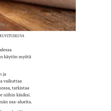
sta. KUVITUSKUVA
udessa
jan käytön myötä
n ja
aa vaikuttaa
kossa, tarkistaa
e niihin käsiksi.
ämän osa-alueita.