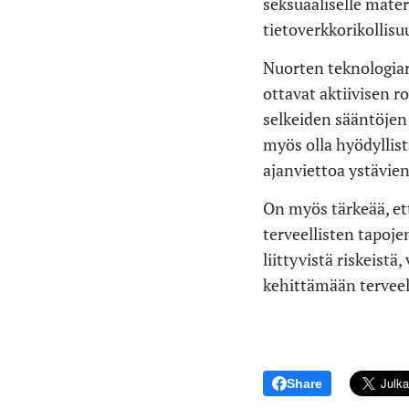
seksuaaliselle mater
tietoverkkorikollisu
Nuorten teknologiar
ottavat aktiivisen r
selkeiden sääntöjen 
myös olla hyödyllist
ajanviettoa ystävien
On myös tärkeää, ett
terveellisten tapoj
liittyvistä riskeist
kehittämään terveelli
Share