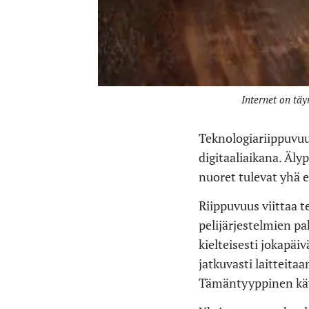
Internet on täy
Teknologiariippuvuu
digitaaliaikana. Äl
nuoret tulevat yhä 
Riippuvuus viittaa t
pelijärjestelmien pa
kielteisesti jokapäi
jatkuvasti laitteitaa
Tämäntyyppinen käytö