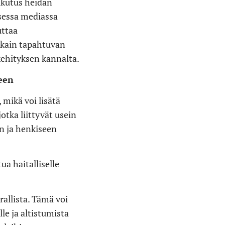
ikutus heidän
isessa mediassa
uttaa
kkain tapahtuvan
ehityksen kannalta.
teen
mikä voi lisätä
otka liittyvät usein
en ja henkiseen
a haitalliselle
rallista. Tämä voi
lle ja altistumista