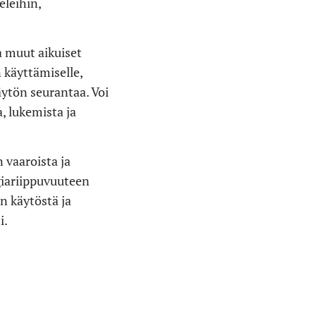
eleihin,
 muut aikuiset
n käyttämiselle,
äytön seurantaa. Voi
, lukemista ja
 vaaroista ja
giariippuvuuteen
en käytöstä ja
i.