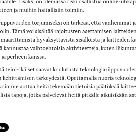
iaalille. Lisäksi on olemassa riski osallistua online-uhkap
uteen ja muihin haitallisiin toimiin.
iippuvuuden torjumiseksi on tärkeää, että vanhemmat ja
oolin. Tämä voi sisältää rajoitusten asettamisen laitteide
määrittämistä hyväksyttävistä sisällöistä ja laitteiden k
ä kannustaa vaihtoehtoisia aktiviteetteja, kuten liikuntaa
 ja perheen kanssa.
ä teini-ikäiset saavat koulutusta teknologiariippuvuuden
en kehittämisen tärkeydestä. Opettamalla nuoria teknolo
ä, voimme auttaa heitä tekemään tietoisia päätöksiä laitte
siä tapoja, jotka palvelevat heitä pitkälle aikuisikään ast