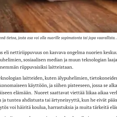
nnä tietoa, josta osa voi olla nuorille sopimatonta tai jopa vaaralli
s eli nettiriippuvuus on kasvava ongelma nuorien kesku
ypuhelimien, sosiaalisen median ja muun teknologian laa
enemmän riippuvaisiksi laitteistaan.
eknologian laitteiden, kuten älypuhelimien, tietokoneide
konomaiseen käyttöön, ja siihen pisteeseen, jossa se alk
väiseen elämään. Nuoret saattavat viettää liikaa aikaa ver
n ja tuntea ahdistusta tai ärtyneisyyttä, kun he eivät pääs
s voi häiritä koulua, harrastuksia ja muita tärkeitä el