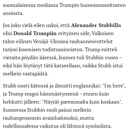
suomalaisessa mediassa Trumpin huomionosoitusten
ansiosta.
Jos joku vielä eilen uskoi, että
Alexander Stubbilla
olisi
Donald Trumpiin
erityinen side, Valkoisen
talon eilinen Venäjä-Ukraina rauhanneuvottelut
tarjosi koomisen todistusaineiston. Trump esitteli
vieraita pöydän ääressä, kunnes tuli Stubbin vuoro –
eikä hän löytänyt tätä katseellaan, vaikka Stubb istui
melkein vastapäätä.
Stubb nosti kätensä ja ilmoitti englanniksi: "I'm here",
ja Trump reagoi hämmästyneenä – ennen kuin
hehkutti jälleen: "Näytät paremmalta kuin koskaan".
Suomessa Stubbin rooli paisui melkein
rauhanprosessin avainhahmoksi, mutta
todellisuudessa vaikutus oli lähinnä symbolista.