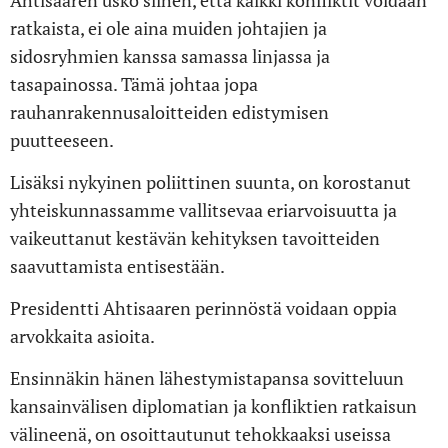
Ahtisaaren usko siihen, että kaikki konfliktit voidaan
ratkaista, ei ole aina muiden johtajien ja
sidosryhmien kanssa samassa linjassa ja
tasapainossa. Tämä johtaa jopa
rauhanrakennusaloitteiden edistymisen
puutteeseen.
Lisäksi nykyinen poliittinen suunta, on korostanut
yhteiskunnassamme vallitsevaa eriarvoisuutta ja
vaikeuttanut kestävän kehityksen tavoitteiden
saavuttamista entisestään.
Presidentti Ahtisaaren perinnöstä voidaan oppia
arvokkaita asioita.
Ensinnäkin hänen lähestymistapansa sovitteluun
kansainvälisen diplomatian ja konfliktien ratkaisun
välineenä, on osoittautunut tehokkaaksi useissa