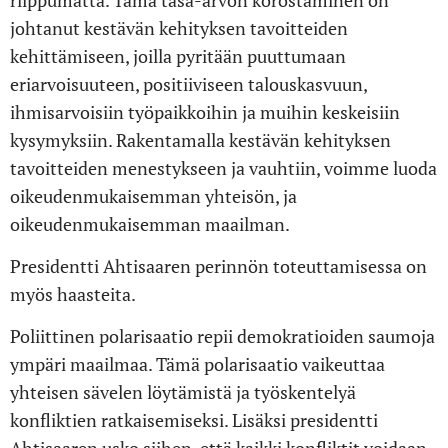
riippumatta. Tämä tasa-arvon korostaminen on
johtanut kestävän kehityksen tavoitteiden
kehittämiseen, joilla pyritään puuttumaan
eriarvoisuuteen, positiiviseen talouskasvuun,
ihmisarvoisiin työpaikkoihin ja muihin keskeisiin
kysymyksiin. Rakentamalla kestävän kehityksen
tavoitteiden menestykseen ja vauhtiin, voimme luoda
oikeudenmukaisemman yhteisön, ja
oikeudenmukaisemman maailman.
Presidentti Ahtisaaren perinnön toteuttamisessa on
myös haasteita.
Poliittinen polarisaatio repii demokratioiden saumoja
ympäri maailmaa. Tämä polarisaatio vaikeuttaa
yhteisen sävelen löytämistä ja työskentelyä
konfliktien ratkaisemiseksi. Lisäksi presidentti