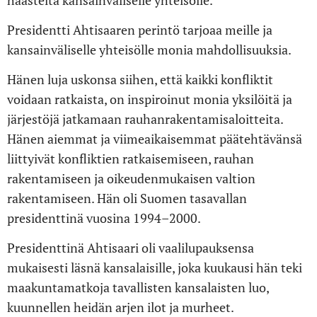
haasteita kansainväliselle yhteisölle.
Presidentti Ahtisaaren perintö tarjoaa meille ja
kansainväliselle yhteisölle monia mahdollisuuksia.
Hänen luja uskonsa siihen, että kaikki konfliktit
voidaan ratkaista, on inspiroinut monia yksilöitä ja
järjestöjä jatkamaan rauhanrakentamisaloitteita.
Hänen aiemmat ja viimeaikaisemmat päätehtävänsä
liittyivät konfliktien ratkaisemiseen, rauhan
rakentamiseen ja oikeudenmukaisen valtion
rakentamiseen. Hän oli Suomen tasavallan
presidenttinä vuosina 1994–2000.
Presidenttinä Ahtisaari oli vaalilupauksensa
mukaisesti läsnä kansalaisille, joka kuukausi hän teki
maakuntamatkoja tavallisten kansalaisten luo,
kuunnellen heidän arjen ilot ja murheet.