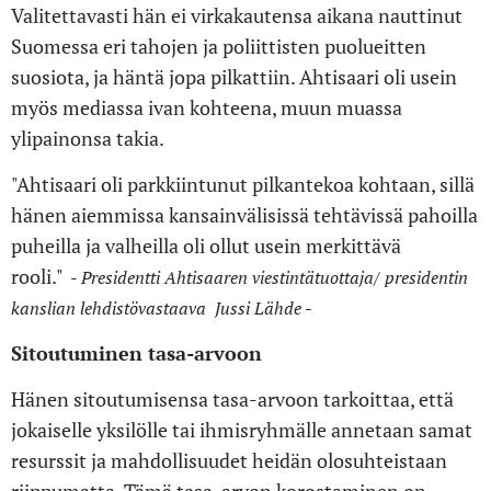
Valitettavasti hän ei virkakautensa aikana nauttinut
Suomessa eri tahojen ja poliittisten puolueitten
suosiota, ja häntä jopa pilkattiin. Ahtisaari oli usein
myös mediassa ivan kohteena, muun muassa
ylipainonsa takia.
"Ahtisaari oli parkkiintunut pilkantekoa kohtaan, sillä
hänen aiemmissa kansainvälisissä tehtävissä pahoilla
puheilla ja valheilla oli ollut usein merkittävä
rooli."
-
Presidentti
Ahtisaaren viestintätuottaja/ presidentin
kanslian lehdistövastaava Jussi Lähde -
Sitoutuminen tasa-arvoon
Hänen sitoutumisensa tasa-arvoon tarkoittaa, että
jokaiselle yksilölle tai ihmisryhmälle annetaan samat
resurssit ja mahdollisuudet heidän olosuhteistaan ​​