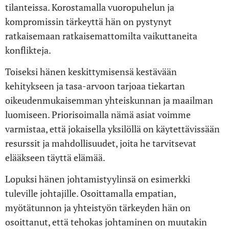
tilanteissa. Korostamalla vuoropuhelun ja
kompromissin tärkeyttä hän on pystynyt
ratkaisemaan ratkaisemattomilta vaikuttaneita
konflikteja.
Toiseksi hänen keskittymisensä kestävään
kehitykseen ja tasa-arvoon tarjoaa tiekartan
oikeudenmukaisemman yhteiskunnan ja maailman
luomiseen. Priorisoimalla nämä asiat voimme
varmistaa, että jokaisella yksilöllä on käytettävissään
resurssit ja mahdollisuudet, joita he tarvitsevat
elääkseen täyttä elämää.
Lopuksi hänen johtamistyylinsä on esimerkki
tuleville johtajille. Osoittamalla empatian,
myötätunnon ja yhteistyön tärkeyden hän on
osoittanut, että tehokas johtaminen on muutakin