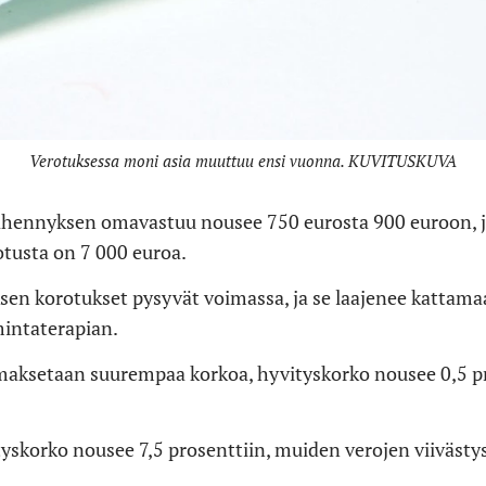
Verotuksessa moni asia muuttuu ensi vuonna. KUVITUSKUVA
hennyksen omavastuu nousee 750 eurosta 900 euroon,
otusta on 7 000 euroa.
en korotukset pysyvät voimassa, ja se laajenee kattam
mintaterapian.
maksetaan suurempaa korkoa, hyvityskorko nousee 0,5 pr
tyskorko nousee 7,5 prosenttiin, muiden verojen viivästy