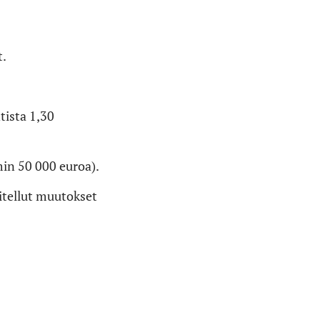
t.
tista 1,30
in 50 000 euroa).
nitellut muutokset