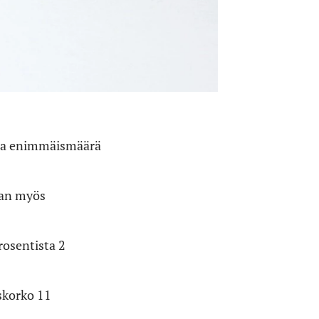
 ja enimmäismäärä
aan myös
osentista 2
skorko 11