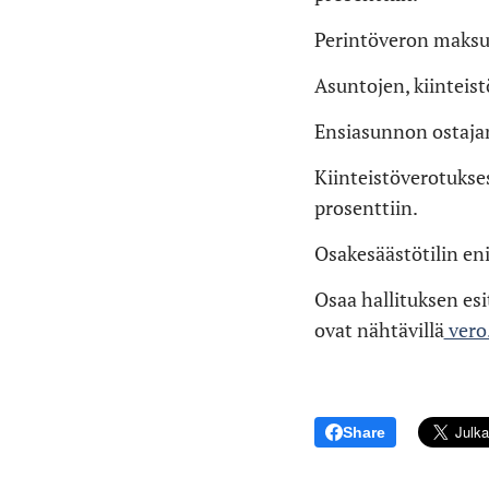
Perintöveron maksu
Asuntojen, kiinteist
Ensiasunnon ostaja
Kiinteistöverotukse
prosenttiin.
Osakesäästötilin e
Osaa hallituksen esi
ovat nähtävillä
vero.
Share