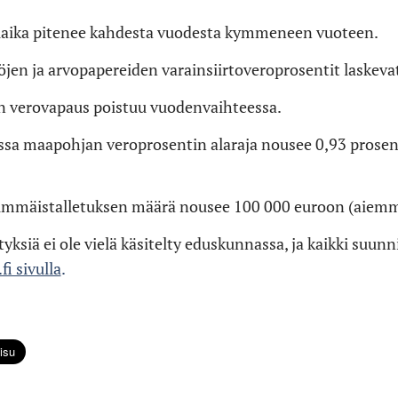
aika pitenee kahdesta vuodesta kymmeneen vuoteen.
öjen ja arvopapereiden varainsiirtoveroprosentit laskeva
n verovapaus poistuu vuodenvaihteessa.
ssa maapohjan veroprosentin alaraja nousee 0,93 prosen
nimmäistalletuksen määrä nousee 100 000 euroon (aiemm
tyksiä ei ole vielä käsitelty eduskunnassa, ja kaikki suun
fi sivulla
.