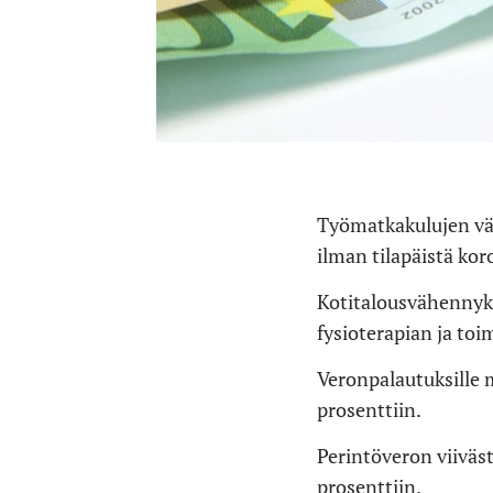
Työmatkakulujen vä
ilman tilapäistä kor
Kotitalousvähennyks
fysioterapian ja toi
Veronpalautuksille 
prosenttiin.
Perintöveron viiväs
prosenttiin.