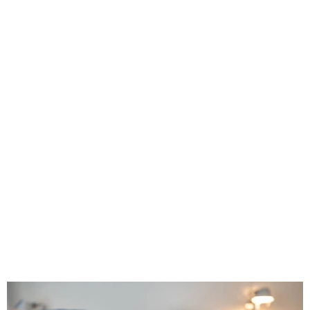
Sukkien kanssa nukkumisen hyödyistä
nukahtamiseen on tieteellistä näyttöä.