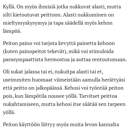
Kyllä. On myös ihmisiä jotka nukkuvat alasti, mutta
silti kietoutuvat peittoon. Alasti nukkuminen on
mieltymyskysymys ja tapa säädellä myös kehon
lämpöä.
Peiton paino voi tarjota kevyttä painetta kehoon
(kuten painopeitot tekevät), mikä voi stimuloida
parasympaattista hermostoa ja auttaa rentoutumaan.
Oli sukat jalassa tai ei, nukuitpa alasti tai et,
useimmiten huomaat viimeistään aamulla herättyäsi
että peitto on jalkopäässä. Kehosi voi työntää peiton
pois, kun lämpötila nousee yöllä. Tarvitset peittoa
nukahtamiseen, mutta kehosi itse säätää sen tarpeen
yöllä.
Peiton käyttöön liittyy myös muita levon kannalta