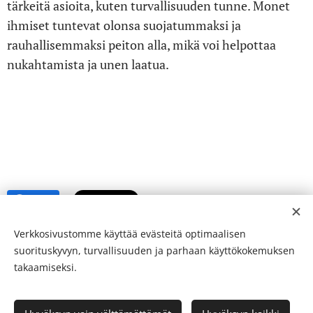
tärkeitä asioita, kuten turvallisuuden tunne. Monet
ihmiset tuntevat olonsa suojatummaksi ja
rauhallisemmaksi peiton alla, mikä voi helpottaa
nukahtamista ja unen laatua.
Share
Verkkosivustomme käyttää evästeitä optimaalisen
suorituskyvyn, turvallisuuden ja parhaan käyttökokemuksen
takaamiseksi.
© 24-verkkolehti ™ . Kaikki oikeudet pidätetään