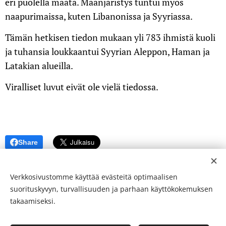
eri puolella maata. Maanjäristys tuntui myös
naapurimaissa, kuten Libanonissa ja Syyriassa.
Tämän hetkisen tiedon mukaan yli 783 ihmistä kuoli
ja tuhansia loukkaantui Syyrian Aleppon, Haman ja
Latakian alueilla.
Viralliset luvut eivät ole vielä tiedossa.
Share
Verkkosivustomme käyttää evästeitä optimaalisen
suorituskyvyn, turvallisuuden ja parhaan käyttökokemuksen
takaamiseksi.
© 24-verkkolehti ™ . Kaikki oikeudet pidätetään