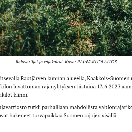
Rajavartijat ja rajakoirat. Kuva: RAJAVARTIOLAITOS
aitsevalla Rautjärven kunnan alueella, Kaakkois-Suomen r
ilön luvattoman rajanylityksen tiistaina 13.6.2023 aamu
kilöt kiinni.
avartiosto tutkii parhaillaan mahdollista valtionrajarik
ovat hakeneet turvapaikkaa Suomen rajojen sisällä.