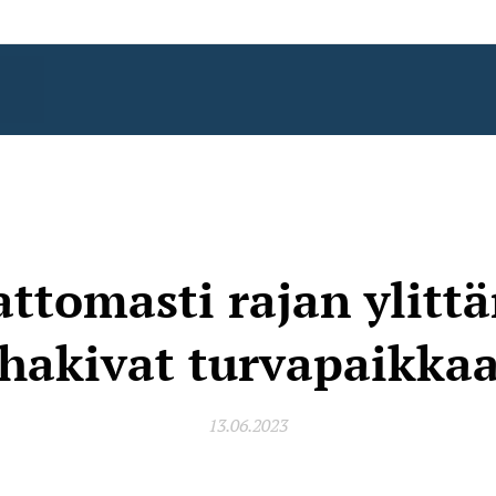
ttomasti rajan ylitt
hakivat turvapaikka
13.06.2023