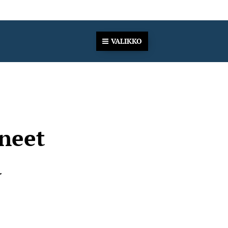
VALIKKO
äneet
a