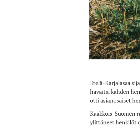
Etelä-Karjalassa sij
havaitsi kahden henk
otti asianosaiset hen
Kaakkois-Suomen raj
ylittäneet henkilöt 