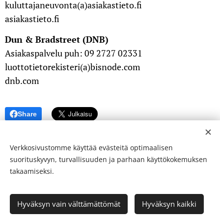
kuluttajaneuvonta(a)asiakastieto.fi
asiakastieto.fi
Dun & Bradstreet (DNB)
Asiakaspalvelu puh: 09 2727 02331
luottotietorekisteri(a)bisnode.com
dnb.com‍
Share
Verkkosivustomme käyttää evästeitä optimaalisen
suorituskyvyn, turvallisuuden ja parhaan käyttökokemuksen
takaamiseksi.
© 24-verkkolehti ™ . Kaikki oikeudet pidätetään
Hyväksyn vain välttämättömät
Hyväksyn kaikki
ISSN 2342-3439